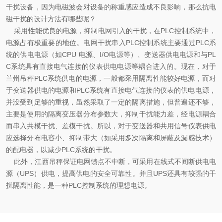
干扰设备，因为电磁波会对设备的称重感应造成不良影响，那么抗电
磁干扰的设计方法有哪些呢？
采用性能优良的电源，抑制电网引入的干扰，在PLC控制系统中，
电源占有极重要的地位。电网干扰串入PLC控制系统主要通过PLC系
统的供电电源（如CPU 电源、I/O电源等）、变送器供电电源和与PL
C系统具有直接电气连接的仪表供电电源等耦合进入的。现在，对于
兰州吊秤
PLC系统供电的电源，一般都采用隔离性能较好电源，而对
于变送器供电的电源和PLC系统有直接电气连接的仪表的供电电源，
并没受到足够的重视，虽然采取了一定的隔离措施，但普遍还不够，
主要是使用的隔离变压器分布参数大，抑制干扰能力差，经电源耦合
而串入共模干扰、差模干扰。所以，对于变送器和共用信号仪表供电
应选择分布电容小、抑制带大（如采用多次隔离和屏蔽及漏感技术）
的配电器，以减少PLC系统的干扰。
此外，
江西吊秤
保证电网馈点不中断，可采用在线式不间断供电电
源（UPS）供电，提高供电的安全可靠性。并且UPS还具有较强的干
扰隔离性能，是一种PLC控制系统的理想电源。