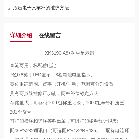
液压电子叉车秤的维护方法
详细介绍
在线留言
XK3190-A9+称重显示器
直流两用，标配蓄电池
;
7
位
0.8
英寸
LED
显示，
3
档电池电量指示
;
零位跟踪范围、置零（开机
/
手动）范围可分别设置
;
具有两点线性修正功能，两种补偿标定方式
;
存储量大，可存储
1001
组称重记录，
1000
组车号和皮重，
201
个货号
;
可打印横联和竖联等称重单，可以打印多种统计报表
;
配备
RS232
通讯口（可选配
RS422/RS485
）、配备电流环