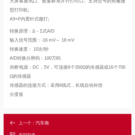
大屏幕通讯口、配备标准并行打印口、支持型号的热敏微
型打印机
;
A9+P
内置针式微打
;
转换原理：
Δ
－
Σ
式
A/D
输入信号范围：
-16 mV
～
18 mV
转换速度：
10
次
/
秒
A/D
转换分辨码：
100
万码
供桥电源：
DC
，
5V
，可连接
8
个
350Ω
的传感器或
16
个
700
Ω
的传感器
传感器的连接方式：采用
6
线式，长线自动补偿
分度值
汽车衡
上一个：