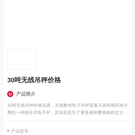
30吨无线吊秤价格
产品简介
30吨无线吊秤价格实惠，无线数传电子吊秤是显示器和感应体分
离的一种悬挂式电子秤，其目的是为了避免被称重物体积过大，
挡住了操作人员的视线而不能精确读数而设计的，传输距离远、
且不受附近其它波段影响。
产品型号：