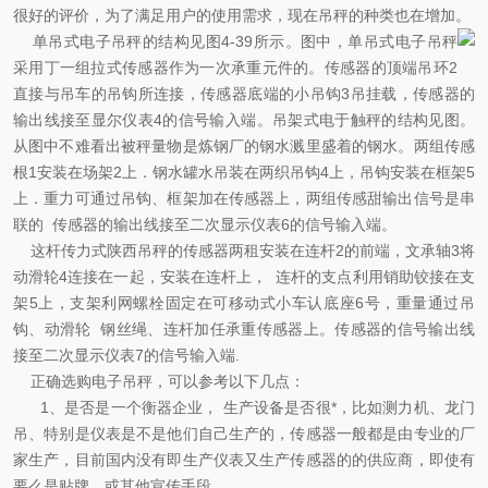
很好的评价，为了满足用户的使用需求，现在吊秤的种类也在增加。
单吊式电子吊秤的结构见图4-39所示。图中，单吊式电子吊秤
采用丁一组拉式传感器作为一次承重元件的。传感器的顶端吊环2
直接与吊车的吊钩所连接，传感器底端的小吊钩3吊挂载，传感器的
输出线接至显尔仪表4的信号输入端。吊架式电于触秤的结构见图。
从图中不难看出被秤量物是炼钢厂的钢水溅里盛着的钢水。两组传感
根1安装在场架2上．钢水罐水吊装在两织吊钩4上，吊钩安装在框架5
上．重力可通过吊钩、框架加在传感器上，两组传感甜输出信号是串
联的 传感器的输出线接至二次显示仪表6的信号输入端。
这杆传力式
陕西吊秤
的传感器两租安装在连杆2的前端，文承轴3将
动滑轮4连接在一起，安装在连杆上， 连杆的支点利用销助铰接在支
架5上，支架利网螺栓固定在可移动式小车认底座6号，重量通过吊
钩、动滑轮 钢丝绳、连杆加任承重传感器上。传感器的信号输出线
接至二次显示仪表7的信号输入端.
正确选购电子吊秤，可以参考以下几点：
1、是否是一个衡器企业， 生产设备是否很*，比如测力机、龙门
吊、特别是仪表是不是他们自己生产的，传感器一般都是由专业的厂
家生产，目前国内没有即生产仪表又生产传感器的的供应商，即使有
要么是贴牌，或其他宣传手段。