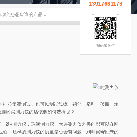
13917681176
宜】
钢瓶秤
云南电子秤厂家
5T拉力计
钢瓶电子秤
无锡
扫码加微信
的推拉负荷测试，也可以测试线缆、钢丝、牵引、破断、承
想要购买测力仪的话该要如何选择呢？
仪、
2
吨测力仪，珠海测力仪、大连测力仪之类的都可以在网
担心，这样的测力仪的质量是否会有问题，到时候寄回来的