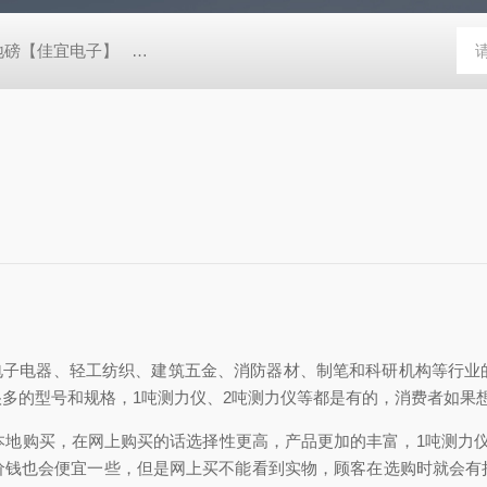
阴地磅【佳宜电子】
80吨地磅常规尺寸|80吨地磅标准宽度-【上海佳
子电器、轻工纺织、建筑五金、消防器材、制笔和科研机构等行业
很多的型号和规格，
1
吨测力仪
、
2
吨测力仪等都是有的，消费者如果
地购买，在网上购买的话选择性更高，产品更加的丰富，
1
吨测力
价钱也会便宜一些，但是网上买不能看到实物，顾客在选购时就会有