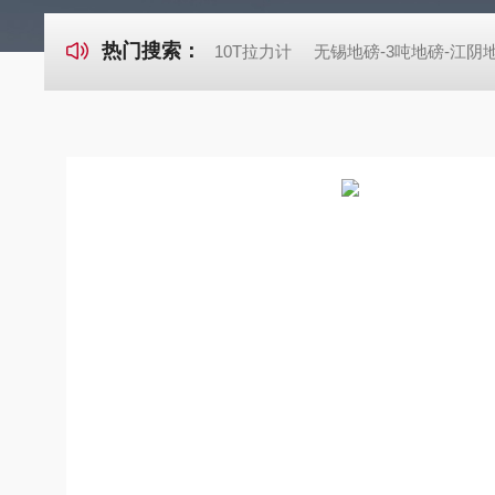
热门搜索：
10T拉力计
无锡地磅-3吨地磅-江