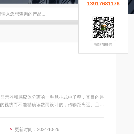
13917681176
宜】
钢瓶秤
云南电子秤厂家
5T拉力计
钢瓶电子秤
无锡
扫码加微信
是显示器和感应体分离的一种悬挂式电子秤，其目的是
的视线而不能精确读数而设计的，传输距离远、且不
更新时间：2024-10-26