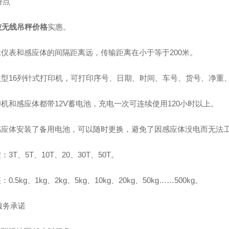
特点
吨无线吊秤价格
实惠。
显示仪表和感应体的间隔距离远，传输距离在小于等于200米。
带微型16列针式打印机，可打印序号、日期、时间、车号、货号、净
印机和感应体都带12V蓄电池，充电一次可连续使用120小时以上。
为感应体安装了备用电池，可以随时更换，避免了因感应体没电而无法
程：3T、5T、10T、20、30T、50T。
：0.5kg、1kg、2kg、5kg、10kg、20kg、50kg……500kg。
服务承诺