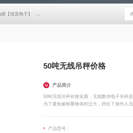
阴地磅【佳宜电子】
80吨地磅常规尺寸|80吨地磅标准宽度-【上海佳
50吨无线吊秤价格
产品简介
50吨无线吊秤价格实惠，无线数传电子吊秤
为了避免被称重物体积过大，挡住了操作人员
受附近其它波段影响。
产品型号：