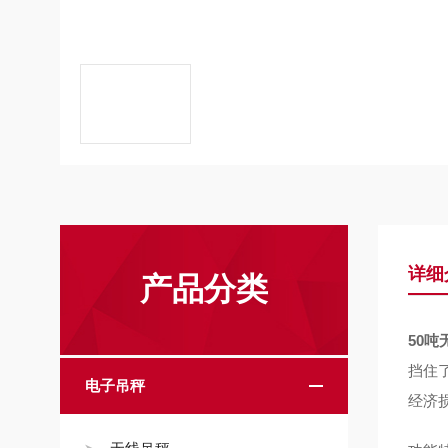
详细
产品分类
50
挡住
电子吊秤
经济