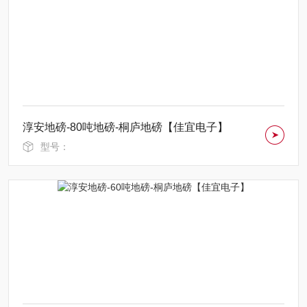
淳安地磅-80吨地磅-桐庐地磅【佳宜电子】
型号：