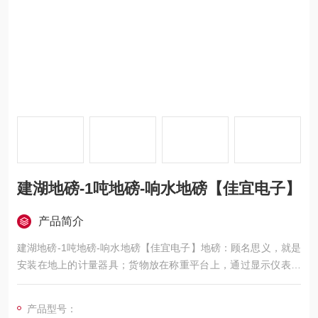
建湖地磅-1吨地磅-响水地磅【佳宜电子】
产品简介
建湖地磅-1吨地磅-响水地磅【佳宜电子】地磅：顾名思义，就是
安装在地上的计量器具；货物放在称重平台上，通过显示仪表直
接显示出货物重量的一种设备；想了解或订购120吨地磅的用
户，我们上海佳宜电子，我们一定以热情专业的服务让您满意和
产品型号：
放心，热切期等与您的交流和合作！