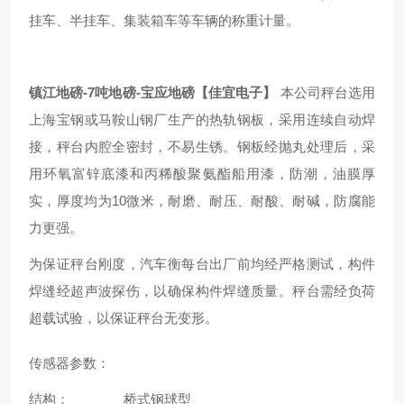
挂车、半挂车、集装箱车等车辆的称重计量。
镇江地磅-7吨地磅-宝应地磅【佳宜电子】
本公司秤台选用
上海宝钢或马鞍山钢厂生产的热轨钢板，采用连续自动焊
接，秤台内腔全密封，不易生锈。钢板经抛丸处理后，采
用环氧富锌底漆和丙稀酸聚氨酯船用漆，防潮，油膜厚
实，厚度均为10微米，耐磨、耐压、耐酸、耐碱，防腐能
力更强。
为保证秤台刚度，汽车衡每台出厂前均经严格测试，构件
焊缝经超声波探伤，以确保构件焊缝质量。秤台需经负荷
超载试验，以保证秤台无变形。
传感器参数：
结构： 桥式钢球型