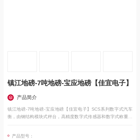
镇江地磅-7吨地磅-宝应地磅【佳宜电子】
产品简介
镇江地磅-7吨地磅-宝应地磅【佳宜电子】SCS系列数字式汽车
衡，由钢结构模块式秤台，高精度数字式传感器和数字式称重控
制显示仪组成。数字技术极大的提升了电子汽车衡的品质，使其
调试方便，使用安全，维护简单，通讯便捷，智能化程度高，抗
产品型号：
干扰力更强，传输距离更远。