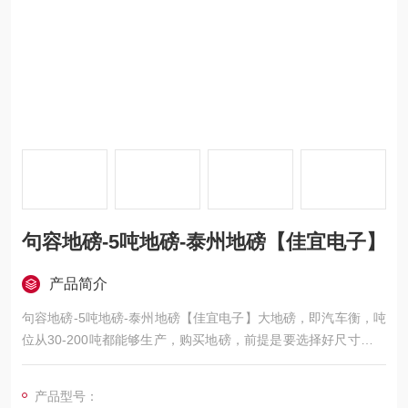
句容地磅-5吨地磅-泰州地磅【佳宜电子】
产品简介
句容地磅-5吨地磅-泰州地磅【佳宜电子】大地磅，即汽车衡，吨
位从30-200吨都能够生产，购买地磅，前提是要选择好尺寸跟吨
位，这样厂家才能跟您报价。尺寸的确定是由车子的大小来确定
的，宽度是不等的，大车的话，一般轮子的间距是2.75m，
产品型号：