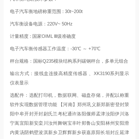
电子汽车衡地磅称重范围 : 30t~200t
汽车衡设备电源：220V~ 50Hz
计量精度 : 国家OIML Ⅲ级准确度
电子汽车衡传感器工作温度：-30℃ ～ +70℃
秤台规格：国标Q235模块结构系列碳钢秤台，多单元组合
输出方式：接线盒连接高精度传感器 、XK3190系列显示
仪表显示
选配件：选配打印机，数据联网、磁盘存储，并配以称重
软件实现数据管理功能 【河南】郑州巩义新郑新密登封荥
阳中牟开封开封尉氏兰考杞通许洛阳偃师孟津汝阳伊川洛
宁嵩宜阳新安栾川汝州舞钢宝丰叶郏鲁山安阳林州安阳滑
内黄汤阴鹤壁浚淇新乡卫辉辉新乡获嘉原阳长垣封丘延津