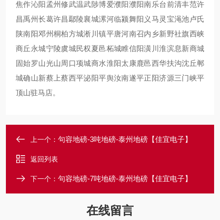
焦作沁阳孟州修武温武陟博爱濮阳濮阳南乐台前清丰范许
昌禹州长葛许昌鄢陵襄城漯河临颍舞阳义马灵宝渑池卢氏
陕南阳邓州桐柏方城淅川镇平唐河南召内乡新野社旗西峡
商丘永城宁陵虞城民权夏邑柘城睢信阳潢川淮滨息新商城
固始罗山光山周口项城商水淮阳太康鹿邑西华扶沟沈丘郸
城确山新蔡上蔡西平泌阳平舆汝南遂平正阳济源三门峡平
顶山驻马店。
句容地磅-3吨地磅-泰州地磅【佳宜电子】
上一个：
返回列表
句容地磅-7吨地磅-泰州地磅【佳宜电子】
下一个：
在线留言