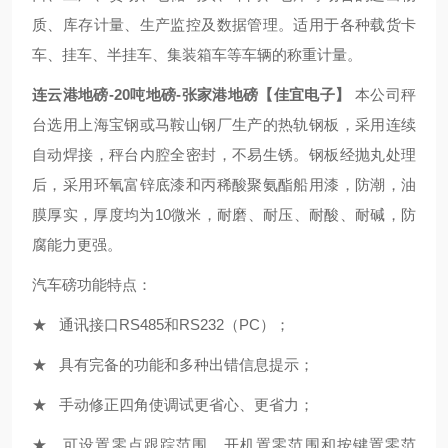
质、库存计量、生产监控及数据管理。适用于各种载货卡
车、挂车、半挂车、集装箱车等车辆的称重计量。
连云港地磅-20吨地磅-张家港地磅【佳宜电子】
本公司秤
台选用上海宝钢或马鞍山钢厂生产的热轨钢板，采用连续
自动焊接，秤台内腔全密封，不易生锈。钢板经抛丸处理
后，采用环氧富锌底漆和丙稀酸聚氨酯船用漆，防潮，油
膜厚实，厚度均为10微米，耐磨、耐压、耐酸、耐碱，防
腐能力更强。
汽车磅功能特点：
★ 通讯接口RS485和RS232（PC）；
★ 具有完备的功能和多种出错信息提示；
★ 手动修正四角使调试更省心、更省力；
★ 可设置零点跟踪范围、开机置零范围和按键置零范