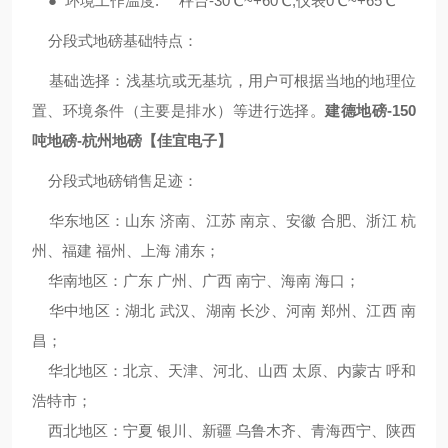
● 环境工作温度: 秤台-30℃~+60℃,仪表0℃~+65℃
分段式地磅基础特点：
基础选择：浅基坑或无基坑，用户可根据当地的地理位
置、环境条件（主要是排水）等进行选择。
建德地磅-150
吨地磅-杭州地磅【佳宜电子】
分段式地磅销售足迹：
华东地区：山东 济南、江苏 南京、安徽 合肥、浙江 杭
州、福建 福州、上海 浦东；
华南地区：广东 广州、广西 南宁、海南 海口；
华中地区：湖北 武汉、湖南 长沙、河南 郑州、江西 南
昌；
华北地区：北京、天津、河北、山西 太原、内蒙古 呼和
浩特市；
西北地区：宁夏 银川、新疆 乌鲁木齐、青海西宁、陕西