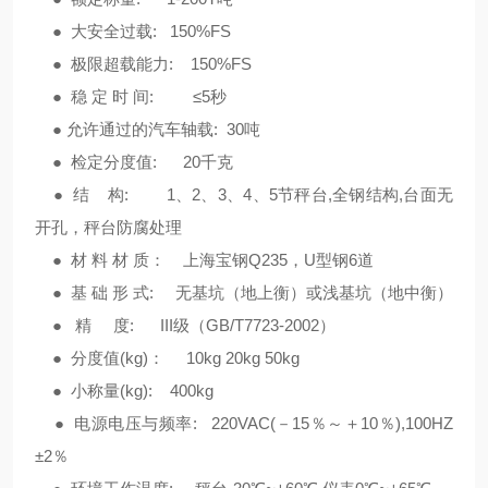
● 大安全过载: 150%FS
● 极限超载能力: 150%FS
● 稳 定 时 间: ≤5秒
● 允许通过的汽车轴载: 30吨
● 检定分度值: 20千克
● 结 构: 1、2、3、4、5节秤台,全钢结构,台面无
开孔，秤台防腐处理
● 材 料 材 质： 上海宝钢Q235，U型钢6道
● 基 础 形 式: 无基坑（地上衡）或浅基坑（地中衡）
● 精 度: III级（GB/T7723-2002）
● 分度值(kg)： 10kg 20kg 50kg
● 小称量(kg): 400kg
● 电源电压与频率: 220VAC(－15％～＋10％),100HZ
±2％