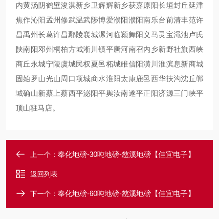
内黄汤阴鹤壁浚淇新乡卫辉辉新乡获嘉原阳长垣封丘延津
焦作沁阳孟州修武温武陟博爱濮阳濮阳南乐台前清丰范许
昌禹州长葛许昌鄢陵襄城漯河临颍舞阳义马灵宝渑池卢氏
陕南阳邓州桐柏方城淅川镇平唐河南召内乡新野社旗西峡
商丘永城宁陵虞城民权夏邑柘城睢信阳潢川淮滨息新商城
固始罗山光山周口项城商水淮阳太康鹿邑西华扶沟沈丘郸
城确山新蔡上蔡西平泌阳平舆汝南遂平正阳济源三门峡平
顶山驻马店。
奉化地磅-30吨地磅-慈溪地磅【佳宜电子】
上一个：
返回列表
奉化地磅-60吨地磅-慈溪地磅【佳宜电子】
下一个：