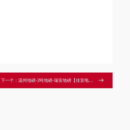
下一个：
温州地磅-2吨地磅-瑞安地磅【佳宜电子】