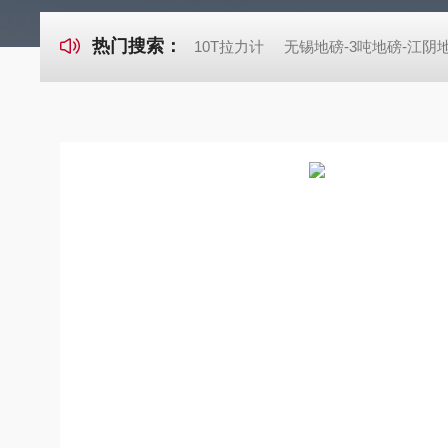
热门搜索：
10T拉力计
无锡地磅-3吨地磅-江