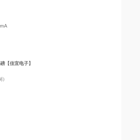
mA
地磅【佳宜电子】
制）