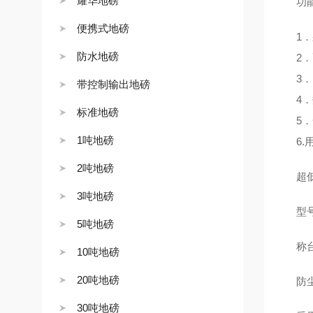
耀华地磅
功能
便携式地磅
1．
防水地磅
2．
3．
带控制输出地磅
4．
标准地磅
5．
1吨地磅
6.
2吨地磅
超低
3吨地磅
型号：D
5吨地磅
称台尺寸
10吨地磅
20吨地磅
防尘
30吨地磅