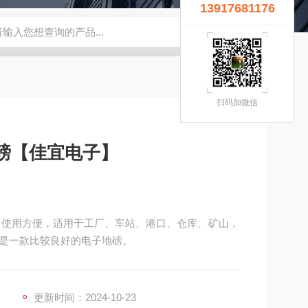
13917681176
宜】
钢瓶秤
云南电子秤厂家
5T拉力计
钢瓶电子秤
无锡
扫码加微信
地磅【佳宜电子】
单、使用方便，适用于工厂、车站、港口、仓库、矿山，
是一款比较良好的电子地磅。
更新时间：2024-10-23