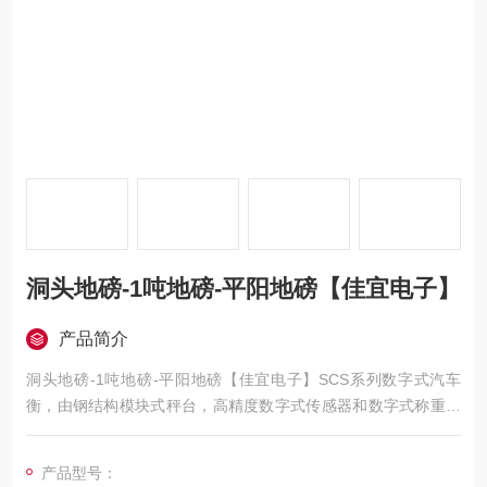
洞头地磅-1吨地磅-平阳地磅【佳宜电子】
产品简介
洞头地磅-1吨地磅-平阳地磅【佳宜电子】SCS系列数字式汽车
衡，由钢结构模块式秤台，高精度数字式传感器和数字式称重控
制显示仪组成。数字技术极大的提升了电子汽车衡的品质，使其
调试方便，使用安全，维护简单，通讯便捷，智能化程度高，抗
产品型号：
干扰力更强，传输距离更远。