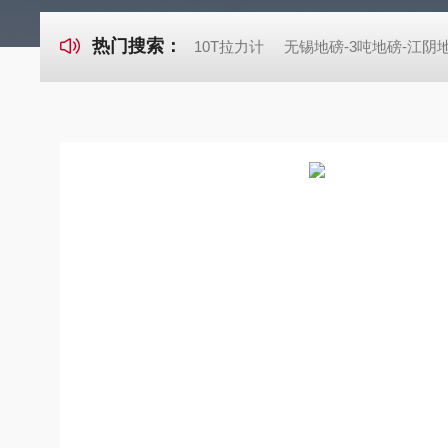
热门搜索：
10T拉力计
无锡地磅-3吨地磅-江