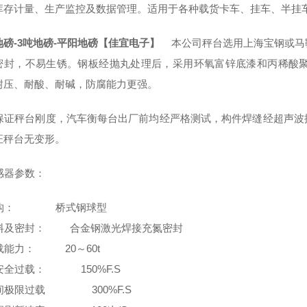
库存计量、生产监控及数据管理。适用于各种载货卡车、挂车、半挂
地磅-3吨地磅-平阳地磅【佳宜电子】
本公司秤台选用上海宝钢或马
密封，不易生锈。钢板经抛丸处理后，采用环氧富锌底漆和丙稀酸聚
耐压、耐酸、耐碱，防腐能力更强。
证秤台刚度，汽车衡每台出厂前均经严格测试，构件焊缝经超声波
证秤台无变形。
器参数：
构： 桥式钢球型
及密封： 合金钢激光焊接充氮密封
能力： 20～60t
全过载： 150%F.S
极限过载 300%F.S