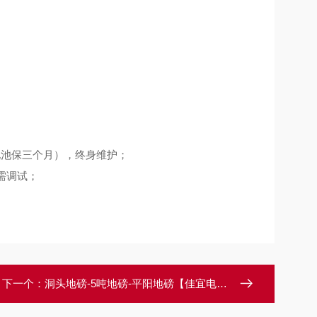
池保三个月），终身维护；
需调试；
下一个：
洞头地磅-5吨地磅-平阳地磅【佳宜电子】