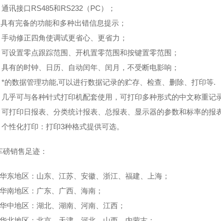
讯接口RS485和RS232（PC）；
具有完备的功能和多种出错信息提示；
手动修正四角使调试更省心、更省力；
可设置零点跟踪范围、开机置零范围和按键置零范围；
具有的时钟、日历、自动闰年、闰月，不受断电影响；
*的数据管理功能,可以进行数据记录的贮存、检查、删除、打印等.
几乎可与各种针式打印机配套使用，可打印多种形式的中文称重记
可打印日报表、分类统计报表、总报表、显示器的参数和标率的报
个性化打印：打印3种格式提供可选。
磅销售足迹：
华东地区：山东、江苏、安徽、浙江、福建、上海；
华南地区：广东、广西、海南；
华中地区：湖北、湖南、河南、江西；
华北地区：北京、天津、河北、山西、内蒙古；