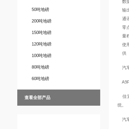
数据
50吨地磅
输出信
通讯波
200吨地磅
零点
150吨地磅
量程
120吨地磅
使用
供 
100吨地磅
80吨地磅
汽车
60吨地磅
A9
佳宜
查看全部产品
统。
汽车