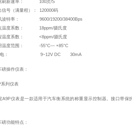
刷新速率： 100次/S
号（满量程）： 120000码
特率： 9600/19200/38400Bps
温度系数： 18ppm/摄氏度
温度系数： <8ppm/摄氏度
温度范围： -55°C— +85°C
电： 9~12V DC 30mA
磅操作仪表：
P系列仪表
A9P仪表是一款适用于汽车衡系统的称重显示控制器。接口带保护
磅功能特点：