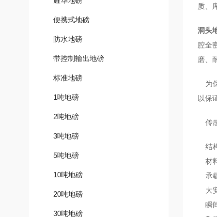
耀华地磅
质、
便携式地磅
洞头
防水地磅
腔全
带控制输出地磅
磨、
标准地磅
为保
1吨地磅
以保
2吨地磅
传感
3吨地磅
结
5吨地磅
材料
10吨地磅
承载
大安
20吨地磅
瞬间
30吨地磅