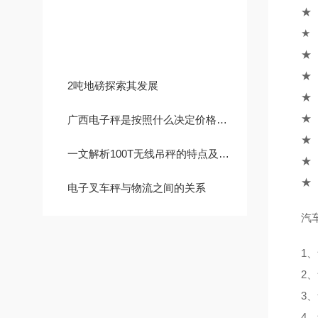
技术文章
★ 通
★ 
★ 
★ 
2吨地磅探索其发展
★ 
★ 
广西电子秤是按照什么决定价格的？
★ 
一文解析100T无线吊秤的特点及其自检功能
★ 
★ 
电子叉车秤与物流之间的关系
汽车
1、
2、
3、
4、