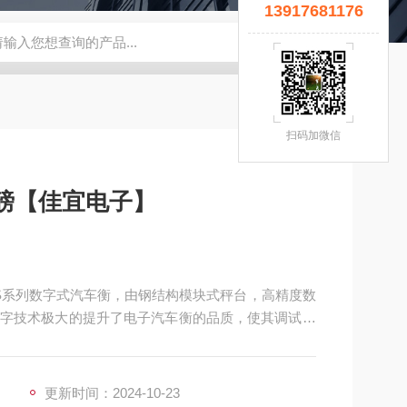
13917681176
宜】
钢瓶秤
云南电子秤厂家
5T拉力计
钢瓶电子秤
无锡
扫码加微信
地磅【佳宜电子】
CS系列数字式汽车衡，由钢结构模块式秤台，高精度数
字技术极大的提升了电子汽车衡的品质，使其调试方
程度高，抗干扰力更强，传输距离更远。
更新时间：2024-10-23