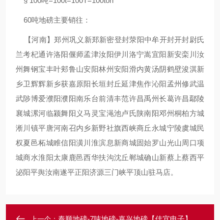
§ 100吨=100t=100T=100ton
60吨地磅主要销往：
【河南】郑州巩义新郑新密登封荥阳中牟开封开封尉氏
兰考杞通许洛阳偃师孟津汝阳伊川洛宁嵩宜阳新安栾川汝
州舞钢宝丰叶郏鲁山安阳林州安阳滑内黄汤阴鹤壁浚淇新
乡卫辉辉新乡获嘉原阳长垣封丘延津焦作沁阳孟州修武温
武陟博爱濮阳濮阳南乐台前清丰范许昌禹州长葛许昌鄢陵
襄城漯河临颍舞阳义马灵宝渑池卢氏陕南阳邓州桐柏方城
淅川镇平唐河南召内乡新野社旗西峡商丘永城宁陵虞城民
权夏邑柘城睢信阳潢川淮滨息新商城固始罗山光山周口项
城商水淮阳太康鹿邑西华扶沟沈丘郸城确山新蔡上蔡西平
泌阳平舆汝南遂平正阳济源三门峡平顶山驻马店。
泰顺地磅-7吨地磅-嘉兴地磅【佳宜电子】
上一个：