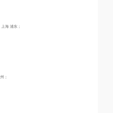
、上海 浦东；
兰州；