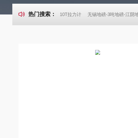
热门搜索：
10T拉力计
无锡地磅-3吨地磅-江