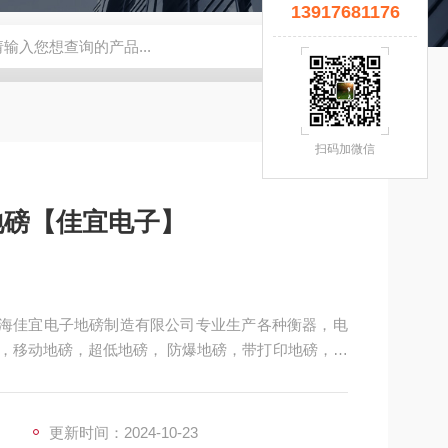
13917681176
宜】
钢瓶秤
云南电子秤厂家
5T拉力计
钢瓶电子秤
无锡
扫码加微信
地磅【佳宜电子】
】上海佳宜电子地磅制造有限公司专业生产各种衡器，电
，移动地磅，超低地磅， 防爆地磅，带打印地磅，电
式地磅，移动式汽车衡，出口式地磅，欢迎新老客户
更新时间：2024-10-23