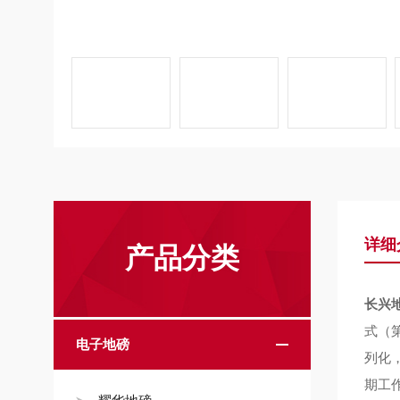
详细
产品分类
长兴
式（
电子地磅
列化
期工