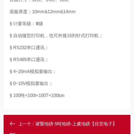
面板厚度：10mm&12mm&14mm
§ 计量等级：Ⅲ级
§ 自动微型打印机，也可外接16列针式打印机；
§ RS232串口通讯；
§ RS485串口通讯；
§ 4~20mA模拟量输出；
§ 0~10V模拟量输出；
§ 100吨=100t=100T=100ton
诸暨地磅-5吨地磅-上虞地磅【佳宜电子】
上一个：