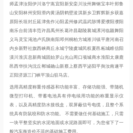
师孟津汝阳伊川洛宁嵩宜阳新安栾川汝州舞钢宝丰叶郏鲁
山安阳林州安阳滑内黄汤阴鹤壁浚淇新乡卫辉辉新乡获嘉
原阳长垣封丘延津焦作沁阳孟州修武温武陟博爱濮阳濮阳
南乐台前清丰范许昌禹州长葛许昌鄢陵襄城漯河临颍舞阳
义马灵宝渑池卢氏陕南阳邓州桐柏方城淅川镇平唐河南召
内乡新野社旗西峡商丘永城宁陵虞城民权夏邑柘城睢信阳
潢川淮滨息新商城固始罗山光山周口项城商水淮阳太康鹿
邑西华扶沟沈丘郸城确山新蔡上蔡西平泌阳平舆汝南遂平
正阳济源三门峡平顶山驻马店。
选用高精度称重传感器和功能丰富、存储功能强、带随机
微型打印机、带蓄电池具有停电续用功能的称重显示仪
表，以及高精度防水接线盒，双屏蔽信号电缆，且整个系
统具有防鼠咬和防水功能。 不需要做任何基础施工，只需
一块平整坚实的水泥地面或水泥路面即可，为您省下了一
般汽车衡造价不菲的基础施工费用。