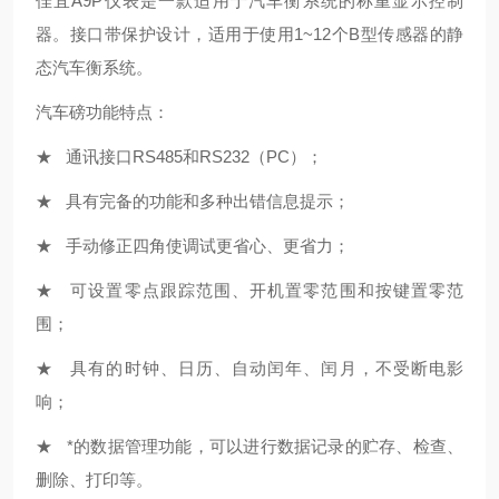
佳宜A9P仪表是一款适用于汽车衡系统的称重显示控制
器。接口带保护设计，适用于使用1~12个B型传感器的静
态汽车衡系统。
汽车磅功能特点：
★ 通讯接口RS485和RS232（PC）；
★ 具有完备的功能和多种出错信息提示；
★ 手动修正四角使调试更省心、更省力；
★ 可设置零点跟踪范围、开机置零范围和按键置零范
围；
★ 具有的时钟、日历、自动闰年、闰月，不受断电影
响；
★ *的数据管理功能，可以进行数据记录的贮存、检查、
删除、打印等。