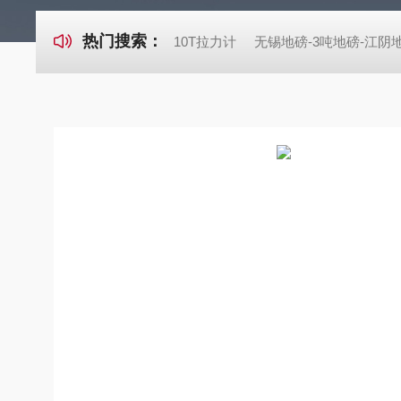
热门搜索：
10T拉力计
无锡地磅-3吨地磅-江