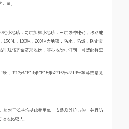
重计量。
，10吨小地磅，两层加框小地磅，三层缓冲地磅，移动地
20吨，150吨，180吨，200吨大地磅，防水，防爆，防雷带
品种规格齐全常规地磅，非标地磅可订制，可选配称重
，3*13米/3*14米/3*15米/3*16米/3*18米等等或是宽
车。相对于浅基坑基础费用低、安装及维护方便，并且防
占场地比较大。