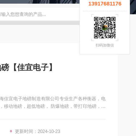
13917681176
宜】
钢瓶秤
云南电子秤厂家
5T拉力计
钢瓶电子秤
无锡
扫码加微信
地磅【佳宜电子】
】上海佳宜电子地磅制造有限公司专业生产各种衡器，电
，移动地磅，超低地磅， 防爆地磅，带打印地磅，电
式地磅，移动式汽车衡，出口式地磅，欢迎新老客户
更新时间：2024-10-23