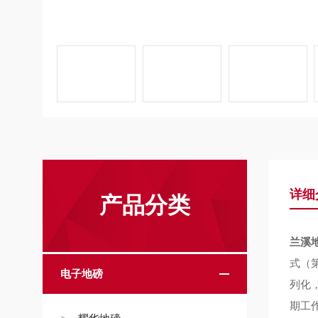
详细
产品分类
兰溪
式（
电子地磅
列化
期工