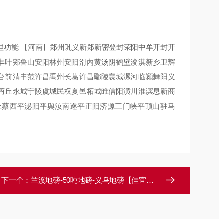
理功能 【河南】郑州巩义新郑新密登封荥阳中牟开封开
丰叶郏鲁山安阳林州安阳滑内黄汤阴鹤壁浚淇新乡卫辉
台前清丰范许昌禹州长葛许昌鄢陵襄城漯河临颍舞阳义
商丘永城宁陵虞城民权夏邑柘城睢信阳潢川淮滨息新商
上蔡西平泌阳平舆汝南遂平正阳济源三门峡平顶山驻马
下一个：
兰溪地磅-50吨地磅-义乌地磅【佳宜电子】