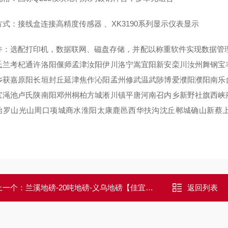
方式：接线盒连接高精度传感器 、XK3190系列显示仪表显示
件：选配打印机，数据联网、磁盘存储，并配以称重软件实现数据管
氏兰考杞通许洛阳偃师孟津汝阳伊川洛宁嵩宜阳新安栾川汝州舞钢宝
乡获嘉原阳长垣封丘延津焦作沁阳孟州修武温武陟博爱濮阳濮阳南乐
宝渑池卢氏陕南阳邓州桐柏方城淅川镇平唐河南召内乡新野社旗西峡
始罗山光山周口项城商水淮阳太康鹿邑西华扶沟沈丘郸城确山新蔡
上一个：
兰溪地磅-20吨地磅-义乌地磅【佳宜电子】
返回列表