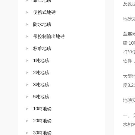
耀华地磅
及数
便携式地磅
地磅
防水地磅
兰溪
带控制输出地磅
磅 1
标准地磅
打印
1吨地磅
软件
2吨地磅
大型地
3吨地磅
度3.2
5吨地磅
地磅
10吨地磅
一、
20吨地磅
水相
30吨地磅