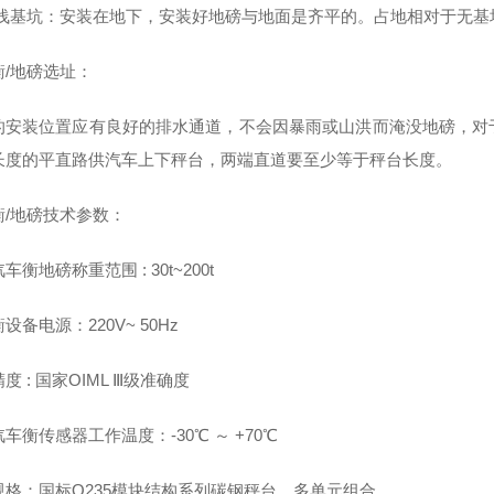
 浅基坑：安装在地下，安装好地磅与地面是齐平的。占地相对于无
衡/地磅选址：
的安装位置应有良好的排水通道，不会因暴雨或山洪而淹没地磅，对
长度的平直路供汽车上下秤台，两端直道要至少等于秤台长度。
衡/地磅技术参数：
车衡地磅称重范围 : 30t~200t
设备电源：220V~ 50Hz
度 : 国家OIML Ⅲ级准确度
车衡传感器工作温度：-30℃ ～ +70℃
规格：国标Q235模块结构系列碳钢秤台，多单元组合