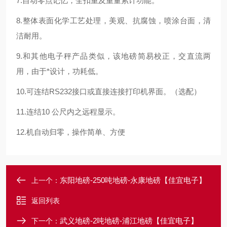
7.自动零点记忆，全扣重及重量累计功能。
8.整体表面化学工艺处理，美观、抗腐蚀，喷涂台面，清
洁耐用。
9.和其他电子秤产品类似，该地磅简易校正，交直流两
用，由于*设计，功耗低。
10.可连结RS232接口或直接连接打印机界面。（选配）
11.连结10 公尺内之远程显示。
12.机自动归零，操作简单、方便
东阳地磅-250吨地磅-永康地磅【佳宜电子】
上一个：
返回列表
武义地磅-2吨地磅-浦江地磅【佳宜电子】
下一个：