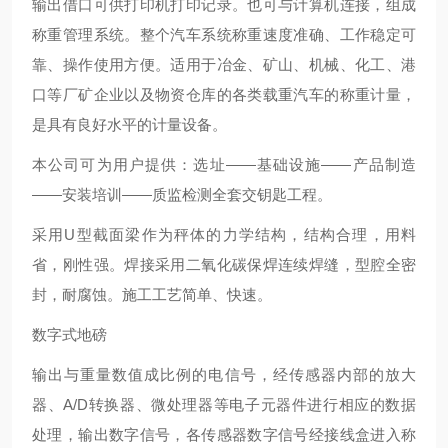
输出借口可供打印机打印记录。也可与计算机连接，组成
称重管理系统。整个汽车系统称重速度准确、工作稳定可
靠、操作使用方便。适用于冶金、矿山、机械、化工、港
口等厂矿企业以及物资仓库的各类载重汽车的称重计量，
是具有良好水平的计量设备。
本公司可为用户提供：选址——基础设施——产品制造
——安装培训——质监检测全套交钥匙工程。
采用U型截面梁作为秤体的力学结构，结构合理，用料
省，刚性强。焊接采用二氧化碳保焊连续焊缝，型腔全密
封，耐腐蚀。施工工艺简单、快速。
数字式地磅
输出与重量数值成比例的电信号，经传感器内部的放大
器、A/D转换器、微处理器等电子元器件进行相应的数据
处理，输出数字信号，各传感器数字信号经接线盒进入称