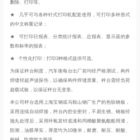
删除、打印等。
★ 几乎可与各种针式打印机配套使用，可打印多种形式
的中文称重记录；
★ 可打印日报表、分类统计报表、总报表、显示器的参
数和标率的报表；
★ 个性化打印：打印3种格式提供可选。
为保证秤台刚度，汽车衡每台出厂前均经严格测试，构件
焊缝经超声波探伤，以确保构件焊缝质量。秤台需经负荷
超载试验，以保证秤台无变形。
本公司秤台选用上海宝钢或马鞍山钢厂生产的热轨钢板，
采用连续自动焊接，秤台内腔全密封，不易生锈。钢板经
抛丸处理后，采用环氧富锌底漆和丙稀酸聚氨酯船用漆，
防潮，油膜厚实，厚度均为10微米，耐磨、耐压、耐酸、
耐碱，防腐能力更强。