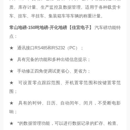
质、库存计量、生产监控及数据管理。适用于各种载货卡
车、挂车、半挂车、集装箱车等车辆的称重计量。
常山地磅-150吨地磅-开化地磅【佳宜电子】
汽车磅功能特
点：
★ 通讯接口RS485和RS232（PC）；
★ 具有完备的功能和多种出错信息提示；
★ 手动修正四角使调试更省心、更省力；
★ 可设置零点跟踪范围、开机置零范围和按键置零范
围；
★ 具有的时钟、日历、自动闰年、闰月，不受断电影
响；
★ *的数据管理功能，可以进行数据记录的贮存、检查、