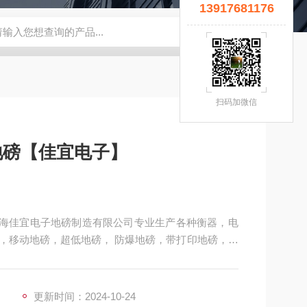
13917681176
宜】
钢瓶秤
云南电子秤厂家
5T拉力计
钢瓶电子秤
无锡
扫码加微信
地磅【佳宜电子】
】上海佳宜电子地磅制造有限公司专业生产各种衡器，电
，移动地磅，超低地磅， 防爆地磅，带打印地磅，电
式地磅，移动式汽车衡，出口式地磅，欢迎新老客户
更新时间：2024-10-24