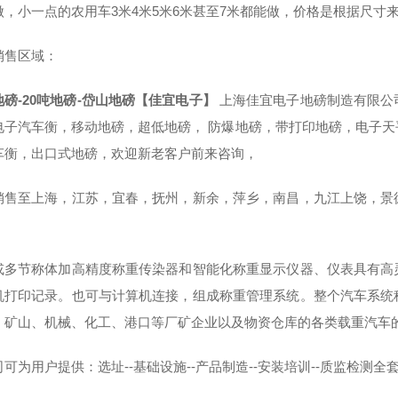
做，小一点的农用车3米4米5米6米甚至7米都能做，价格是根据尺寸
销售区域：
地磅-20吨地磅-岱山地磅【佳宜电子】
上海佳宜电子地磅制造有限公
电子汽车衡，移动地磅，超低地磅， 防爆地磅，带打印地磅，电子
车衡，出口式地磅，欢迎新老客户前来咨询，
销售至上海，江苏，宜春，抚州，新余，萍乡，南昌，九江上饶，景
或多节称体加高精度称重传染器和智能化称重显示仪器、仪表具有高
机打印记录。也可与计算机连接，组成称重管理系统。整个汽车系统
、矿山、机械、化工、港口等厂矿企业以及物资仓库的各类载重汽车
可为用户提供：选址--基础设施--产品制造--安装培训--质监检测全