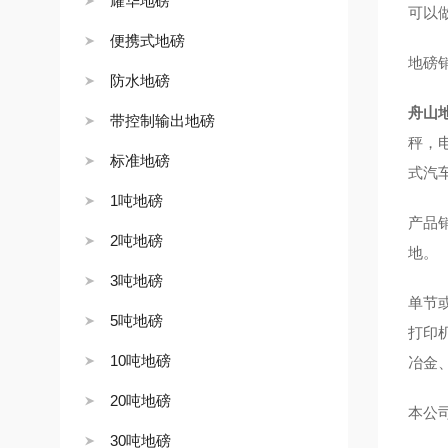
耀华地磅
可以
便携式地磅
地磅
防水地磅
舟山
带控制输出地磅
秤，
标准地磅
式汽
1吨地磅
产品
2吨地磅
地。
3吨地磅
单节
5吨地磅
打印
10吨地磅
冶金
20吨地磅
本公司
30吨地磅