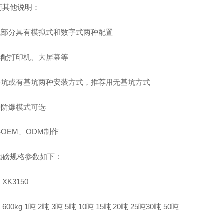
衡其他说明：
电气部分具有模拟式和数字式两种配置
可选配打印机、大屏幕等
无基坑或有基坑两种安装方式，推荐用无基坑方式
种防爆模式可选
供OEM、ODM制作
地磅规格参数如下：
XK3150
00kg 1吨 2吨 3吨 5吨 10吨 15吨 20吨 25吨30吨 50吨