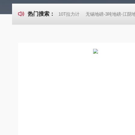
热门搜索：
10T拉力计
无锡地磅-3吨地磅-江