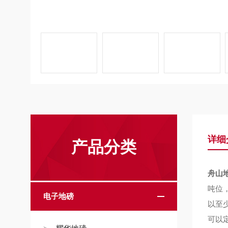
详细
产品分类
舟山
吨位
电子地磅
以至
可以定