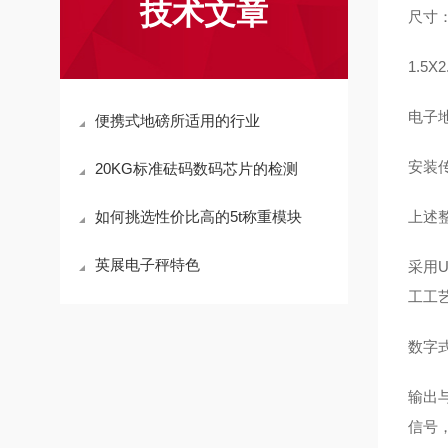
技术文章
尺寸：0.
1.5X2
电子
便携式地磅所适用的行业
安装
20KG标准砝码数码芯片的检测
如何挑选性价比高的5t称重模块
上述
英展电子秤特色
采用
工工
数字
输出
信号