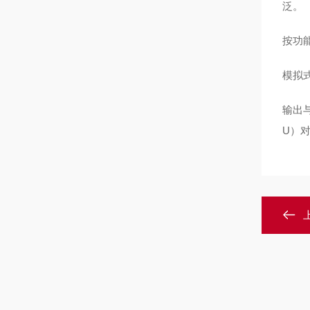
泛。
按功
模拟
输出
U）