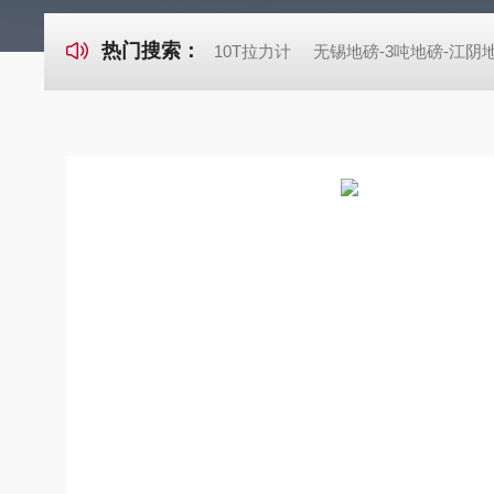
热门搜索：
10T拉力计
无锡地磅-3吨地磅-江