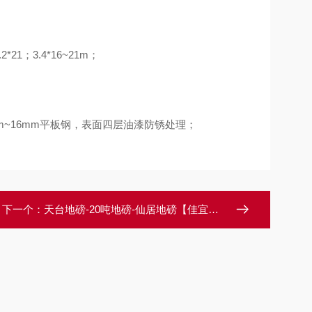
.2*21；3.4*16~21m；
mm~16mm平板钢，表面四层油漆防锈处理；
下一个：
天台地磅-20吨地磅-仙居地磅【佳宜电子】