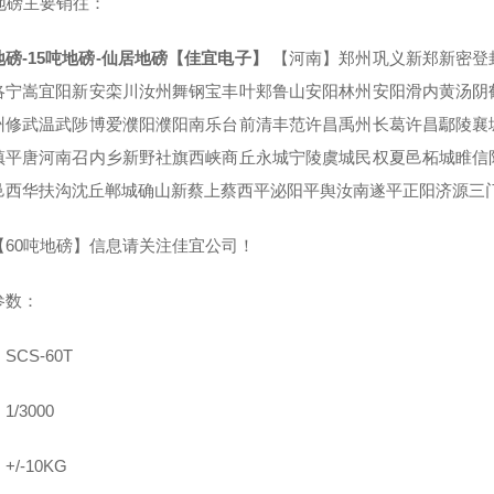
吨地磅主要销往：
地磅-15吨地磅-仙居地磅【佳宜电子】
【河南】郑州巩义新郑新密登
洛宁嵩宜阳新安栾川汝州舞钢宝丰叶郏鲁山安阳林州安阳滑内黄汤阴
州修武温武陟博爱濮阳濮阳南乐台前清丰范许昌禹州长葛许昌鄢陵襄
镇平唐河南召内乡新野社旗西峡商丘永城宁陵虞城民权夏邑柘城睢信
邑西华扶沟沈丘郸城确山新蔡上蔡西平泌阳平舆汝南遂平正阳济源三
【60吨地磅】信息请关注佳宜公司！
参数：
SCS-60T
/3000
+/-10KG