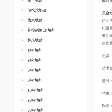
耀华地磅
60
便携式地磅
天台
防水地磅
伊川
阳孟
带控制输出地磅
淅川
标准地磅
康鹿
1吨地磅
更多
2吨地磅
技术
3吨地磅
5吨地磅
型号：
10吨地磅
精度：1
20吨地磅
误差：
30吨地磅