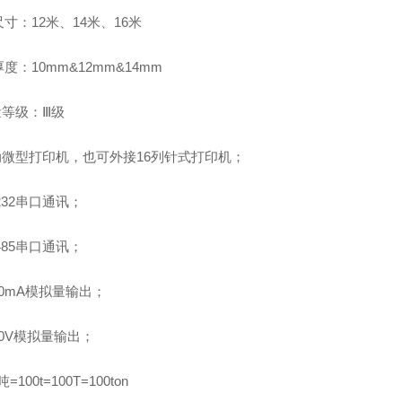
寸：12米、14米、16米
度：10mm&12mm&14mm
量等级：Ⅲ级
自动微型打印机，也可外接16列针式打印机；
S232串口通讯；
S485串口通讯；
~20mA模拟量输出；
~10V模拟量输出；
吨=100t=100T=100ton