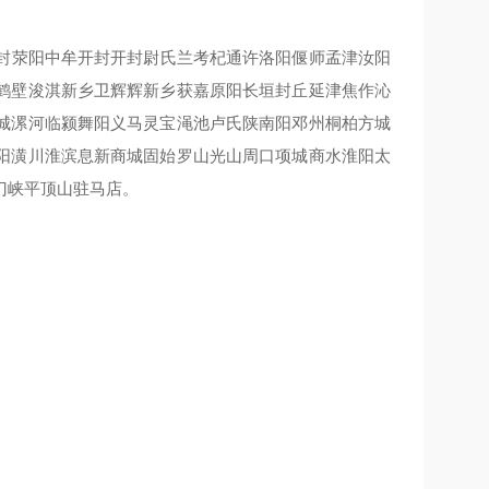
封荥阳中牟开封开封尉氏兰考杞通许洛阳偃师孟津汝阳
鹤壁浚淇新乡卫辉辉新乡获嘉原阳长垣封丘延津焦作沁
城漯河临颍舞阳义马灵宝渑池卢氏陕南阳邓州桐柏方城
阳潢川淮滨息新商城固始罗山光山周口项城商水淮阳太
门峡平顶山驻马店。