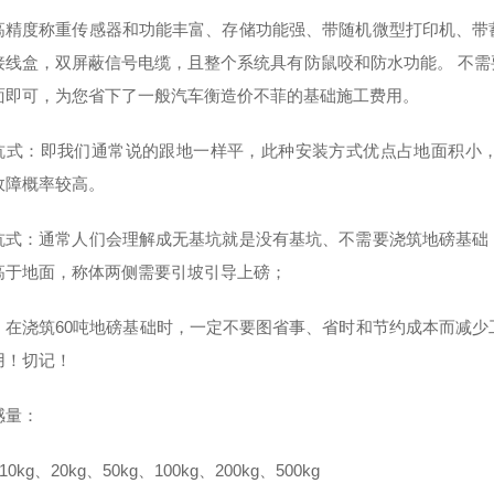
高精度称重传感器和功能丰富、存储功能强、带随机微型打印机、带
接线盒，双屏蔽信号电缆，且整个系统具有防鼠咬和防水功能。 不
面即可，为您省下了一般汽车衡造价不菲的基础施工费用。
坑式：即我们通常说的跟地一样平，此种安装方式优点占地面积小
故障概率较高。
坑式：通常人们会理解成无基坑就是没有基坑、不需要浇筑地磅基础
高于地面，称体两侧需要引坡引导上磅；
，在浇筑60吨地磅基础时，一定不要图省事、省时和节约成本而减少
用！切记！
感量：
10kg、20kg、50kg、100kg、200kg、500kg