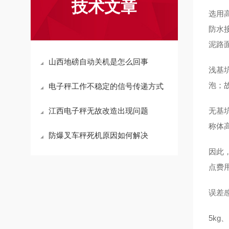
技术文章
选用
防水
泥路
山西地磅自动关机是怎么回事
浅基
泡；
电子秤工作不稳定的信号传递方式
江西电子秤无故改造出现问题
无基
称体
防爆叉车秤死机原因如何解决
因此
点费
误差
5kg、