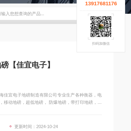
13917681176
宜】
钢瓶秤
云南电子秤厂家
5T拉力计
钢瓶电子秤
无锡
扫码加微信
地磅【佳宜电子】
】上海佳宜电子地磅制造有限公司专业生产各种衡器，电
，移动地磅，超低地磅， 防爆地磅，带打印地磅，电
式地磅，移动式汽车衡，出口式地磅，欢迎新老客户
更新时间：2024-10-24