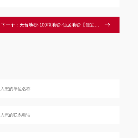
下一个：
天台地磅-100吨地磅-仙居地磅【佳宜电子】