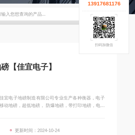
13917681176
宜】
钢瓶秤
云南电子秤厂家
5T拉力计
钢瓶电子秤
无锡
扫码加微信
地磅【佳宜电子】
】海佳宜电子地磅制造有限公司专业生产各种衡器，电子
移动地磅，超低地磅， 防爆地磅，带打印地磅，电子
地磅，移动式汽车衡，出口式地磅，欢迎新老客户前
更新时间：2024-10-24