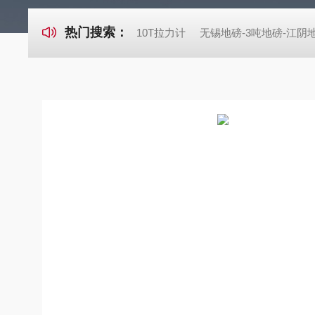
热门搜索：
10T拉力计
无锡地磅-3吨地磅-江