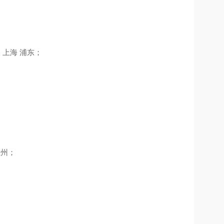
、上海 浦东；
兰州；