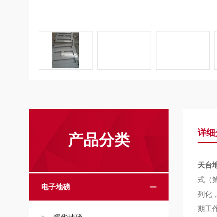
详细
产品分类
天台
式（
电子地磅
列化
期工