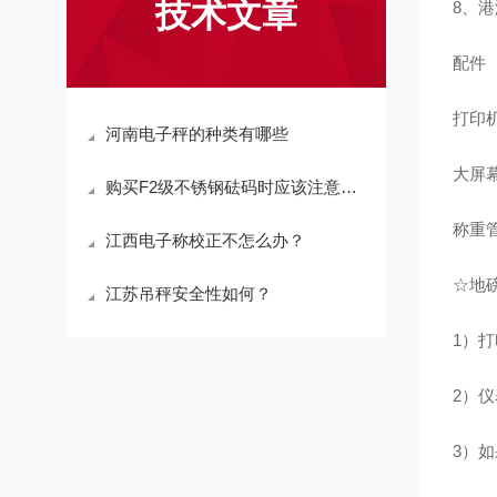
技术文章
8、
配件
打印
河南电子秤的种类有哪些
大屏
购买F2级不锈钢砝码时应该注意什么问题
称重
江西电子称校正不怎么办？
☆地
江苏吊秤安全性如何？
1）
2）
3）