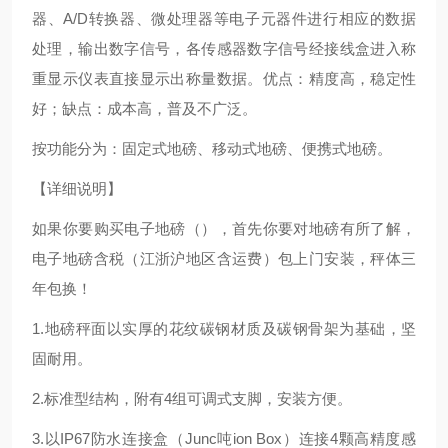
器、A/D转换器、微处理器等电子元器件进行相应的数据
处理，输出数字信号，各传感器数字信号经接线盒进入称
重显示仪表直接显示出称量数据。优点：精度高，稳定性
好；缺点：成本高，普及不广泛。
按功能分为：固定式地磅、移动式地磅、便携式地磅。
【详细说明】
如果你要购买电子地磅（），首先你要对地磅有所了解，
电子地磅含税（江浙沪地区含运费）包上门安装，秤体三
年包换！
1.地磅秤面以实厚的花纹碳钢材质及碳钢骨架为基础，坚
固耐用。
2.标准型结构，附有4组可调式支脚，安装方便。
3.以IP67防水连接盒（Junc吨ion Box）连接4颗高精度感