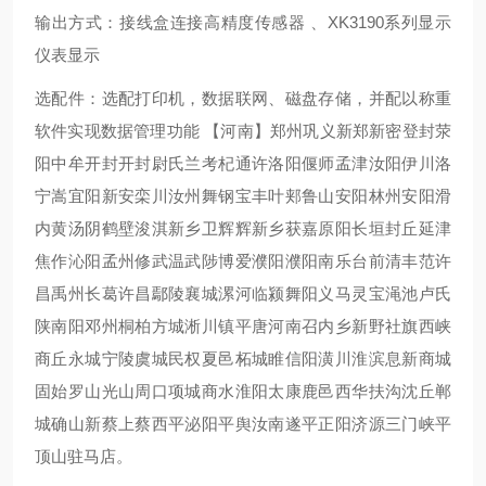
输出方式：接线盒连接高精度传感器 、XK3190系列显示
仪表显示
选配件：选配打印机，数据联网、磁盘存储，并配以称重
软件实现数据管理功能 【河南】郑州巩义新郑新密登封荥
阳中牟开封开封尉氏兰考杞通许洛阳偃师孟津汝阳伊川洛
宁嵩宜阳新安栾川汝州舞钢宝丰叶郏鲁山安阳林州安阳滑
内黄汤阴鹤壁浚淇新乡卫辉辉新乡获嘉原阳长垣封丘延津
焦作沁阳孟州修武温武陟博爱濮阳濮阳南乐台前清丰范许
昌禹州长葛许昌鄢陵襄城漯河临颍舞阳义马灵宝渑池卢氏
陕南阳邓州桐柏方城淅川镇平唐河南召内乡新野社旗西峡
商丘永城宁陵虞城民权夏邑柘城睢信阳潢川淮滨息新商城
固始罗山光山周口项城商水淮阳太康鹿邑西华扶沟沈丘郸
城确山新蔡上蔡西平泌阳平舆汝南遂平正阳济源三门峡平
顶山驻马店。