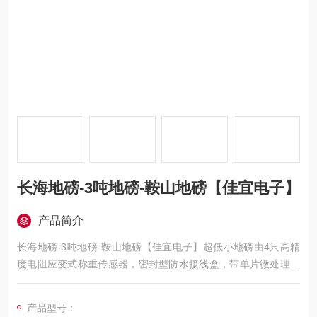
长海地磅-3吨地磅-鞍山地磅【佳宜电子】
产品简介
长海地磅-3吨地磅-鞍山地磅【佳宜电子】超低小地磅由4只高精
度电阻应变式称重传感器，密封型防水接线盒，带单片微处理器
的称重显示仪表及钢结构称重秤台组成。超低台面结构，高度35-
40mm，引坡300mm。碳钢秤台表面喷砂烤漆处理，不锈钢秤台
产品型号：
表面抛光拉丝。产品美观，结构坚固，称量迅速，读字直观，性