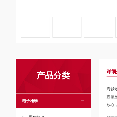
详细
产品分类
海城
直接
电子地磅
放心