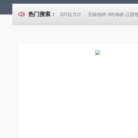
热门搜索：
10T拉力计
无锡地磅-3吨地磅-江