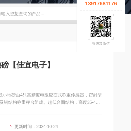
13917681176
宜】
钢瓶秤
云南电子秤厂家
5T拉力计
钢瓶电子秤
无锡
扫码加微信
地磅【佳宜电子】
超低小地磅由4只高精度电阻应变式称重传感器，密封型
钢结构称重秤台组成。超低台面结构，高度35-40m
处理，不锈钢秤台表面抛光拉丝。产品美观，结构坚固，
便，移动灵活。
更新时间：2024-10-24