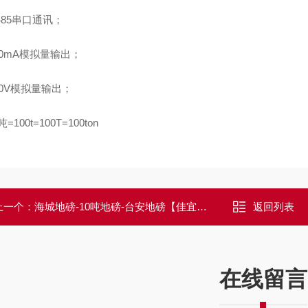
S485串口通讯；
~20mA模拟量输出；
~10V模拟量输出；
吨=100t=100T=100ton
上一个：
海城地磅-10吨地磅-台安地磅【佳宜电子】
返回列表
在线留言