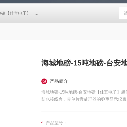
阴地磅【佳宜电子】
80吨地磅常规尺寸|80吨地磅标准宽度-【上海佳
海城地磅-15吨地磅-台安
产品简介
海城地磅-15吨地磅-台安地磅【佳宜电子】
防水接线盒，带单片微处理器的称重显示仪表及
m，引坡300mm。碳钢秤台表面喷砂烤漆
称量迅速，读字直观，性能稳定可靠，操作简
产品型号：