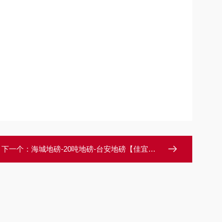
下一个：
海城地磅-20吨地磅-台安地磅【佳宜电子】