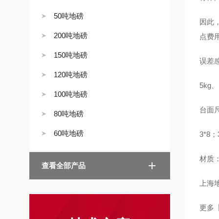
50吨地磅
因此
200吨地磅
点费
150吨地磅
误差
120吨地磅
5kg、
100吨地磅
台面
80吨地磅
60吨地磅
3*8；
材质
查看全部产品
上海地
更多