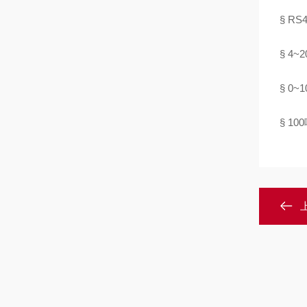
§ R
§ 4
§ 0
§ 100