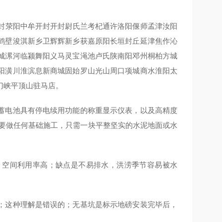
封荥阳中牟开封开封尉氏兰考杞通许洛阳偃师孟津汝阳
鹤壁浚淇新乡卫辉辉新乡获嘉原阳长垣封丘延津焦作沁
城漯河临颍舞阳义马灵宝渑池卢氏陕南阳邓州桐柏方城
阳潢川淮滨息新商城固始罗山光山周口项城商水淮阳太
门峡平顶山驻马店。
蓄电池具有停电续用功能的称重显示仪表，以及高精度
需要做任何基础施工，只需一块平整坚实的水泥地面或水
，空间利用率高；缺点是不易排水，洪涝季节容易被水
；这种理解是错误的；无基坑是标示地磅安装完毕后，