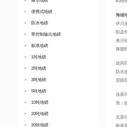
耀华地磅
60
便携式地磅
海城
防水地磅
伊川
阳孟
带控制输出地磅
淅川
标准地磅
康鹿
1吨地磅
选用
2吨地磅
防水
3吨地磅
泥路
5吨地磅
浅基
10吨地磅
泡；
20吨地磅
无基
30吨地磅
称体