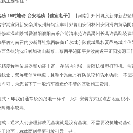
吨地磅主要销往：
地磅-15吨地磅-台安地磅【佳宜电子】
【河南】郑州巩义新郑新密登
洛宁嵩宜阳新安栾川汝州舞钢宝丰叶郏鲁山安阳林州安阳滑内黄汤阴
州修武温武陟博爱濮阳濮阳南乐台前清丰范许昌禹州长葛许昌鄢陵襄
镇平唐河南召内乡新野社旗西峡商丘永城宁陵虞城民权夏邑柘城睢信
邑西华扶沟沈丘郸城确山新蔡上蔡西平泌阳平舆汝南遂平正阳济源三
高精度称重传感器和功能丰富、存储功能强、带随机微型打印机、带
接线盒，双屏蔽信号电缆，且整个系统具有防鼠咬和防水功能。 不
面即可，为您省下了一般汽车衡造价不菲的基础施工费用。
坑式：即我们通常说的跟地一样平，此种安装方式优点占地面积小
故障概率较高。
坑式：通常人们会理解成无基坑就是没有基坑、不需要浇筑地磅基础
高于地面，称体两侧需要引坡引导上磅；