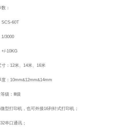
参数：
SCS-60T
/3000
+/-10KG
寸：12米、14米、16米
度：10mm&12mm&14mm
量等级：Ⅲ级
自动微型打印机，也可外接16列针式打印机；
S232串口通讯；