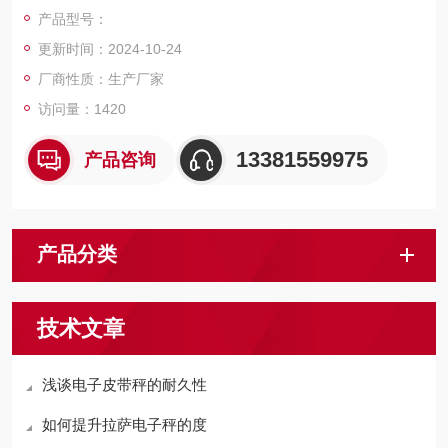
40mm，引坡300mm。碳钢秤台表面喷砂烤漆处理，不锈钢秤台
产品型号：
表面抛光拉丝。产品美观，结构坚固，称量迅速，读字直观，性
更新时间：2024-10-24
能稳定可靠，操作简便，移动灵活。
厂商性质：生产厂家
访问量：1420
13381559975
产品咨询
产品分类
技术文章
浅谈电子皮带秤的耐久性
如何提升拉萨电子秤的度