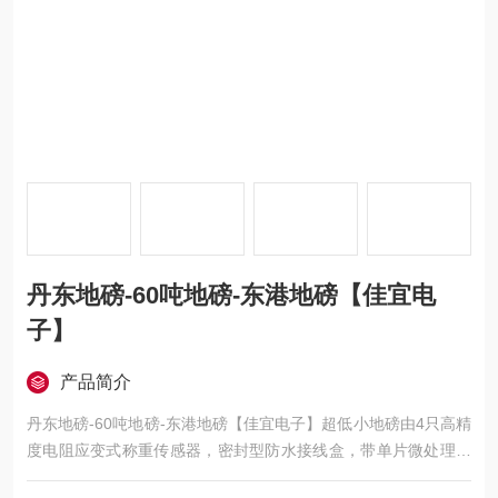
丹东地磅-60吨地磅-东港地磅【佳宜电
子】
产品简介
丹东地磅-60吨地磅-东港地磅【佳宜电子】超低小地磅由4只高精
度电阻应变式称重传感器，密封型防水接线盒，带单片微处理器
的称重显示仪表及钢结构称重秤台组成。超低台面结构，高度35-