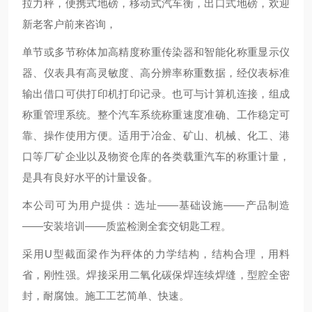
拉力秤，便携式地磅，移动式汽车衡，出口式地磅，欢迎
新老客户前来咨询，
单节或多节称体加高精度称重传染器和智能化称重显示仪
器、仪表具有高灵敏度、高分辨率称重数据，经仪表标准
输出借口可供打印机打印记录。也可与计算机连接，组成
称重管理系统。整个汽车系统称重速度准确、工作稳定可
靠、操作使用方便。适用于冶金、矿山、机械、化工、港
口等厂矿企业以及物资仓库的各类载重汽车的称重计量，
是具有良好水平的计量设备。
本公司可为用户提供：选址——基础设施——产品制造
——安装培训——质监检测全套交钥匙工程。
采用U型截面梁作为秤体的力学结构，结构合理，用料
省，刚性强。焊接采用二氧化碳保焊连续焊缝，型腔全密
封，耐腐蚀。施工工艺简单、快速。