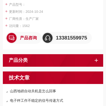
5-40mm，引坡300mm。碳钢秤台表面喷砂烤漆处理，不锈钢秤
产品型号：
台表面抛光拉丝。产品美观，结构坚固，称量迅速，读字直观，
更新时间：2024-10-24
性能稳定可靠，操作简便，移动灵活。
厂商性质：生产厂家
访问量：1562
13381559975
产品咨询
产品分类
技术文章
山西地磅自动关机是怎么回事
电子秤工作不稳定的信号传递方式