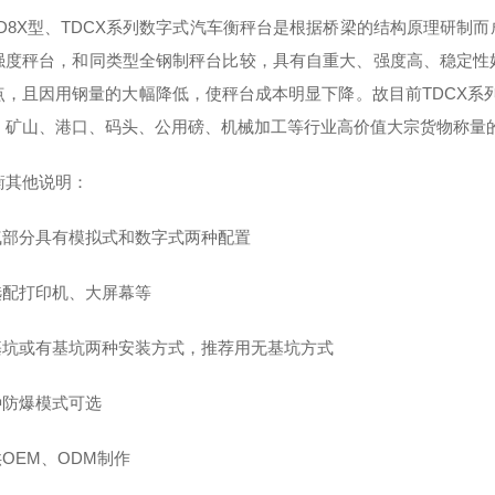
S-D8X型、TDCX系列数字式汽车衡秤台是根据桥梁的结构原理研
强度秤台，和同类型全钢制秤台比较，具有自重大、强度高、稳定性
点，且因用钢量的大幅降低，使秤台成本明显下降。故目前TDCX系
、矿山、港口、码头、公用磅、机械加工等行业高价值大宗货物称量
衡其他说明：
电气部分具有模拟式和数字式两种配置
可选配打印机、大屏幕等
无基坑或有基坑两种安装方式，推荐用无基坑方式
种防爆模式可选
供OEM、ODM制作