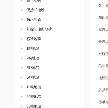
耀华地磅
数字
便携式地磅
黑山地
防水地磅
带控制输出地磅
宽度系
标准地磅
长度系
1吨地磅
准确度
2吨地磅
称重范
3吨地磅
5吨地磅
地磅
10吨地磅
各类
20吨地磅
标准
30吨地磅