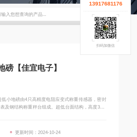
13917681176
宜】
钢瓶秤
云南电子秤厂家
5T拉力计
钢瓶电子秤
无锡
扫码加微信
口地磅【佳宜电子】
】超低小地磅由4只高精度电阻应变式称重传感器，密封
表及钢结构称重秤台组成。超低台面结构，高度35-4
烤漆处理，不锈钢秤台表面抛光拉丝。产品美观，结构坚
作简便，移动灵活。
更新时间：2024-10-24