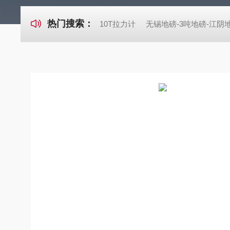
热门搜索：
10T拉力计
无锡地磅-3吨地磅-江