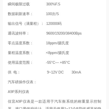
瞬间极限过载 300%F.S
数据刷新速率： 100次/S
输出信号（满量程）： 120000码
通讯波特率： 9600/19200/38400Bps
零点温度系数： 18ppm/摄氏度
量程温度系数： <8ppm/摄氏度
使用温度范围： -55°C— +85°C
供 电： 9~12V DC 30mA
汽车磅操作仪表：
A9P系列仪表
佳宜A9P仪表是一款适用于汽车衡系统的称重显示控制
器。接口带保护设计，适用于使用1~12个B型传感器的静