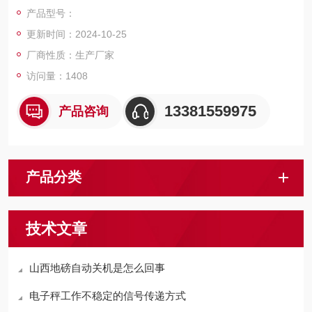
40mm，引坡300mm。碳钢秤台表面喷砂烤漆处理，不锈钢秤台
产品型号：
表面抛光拉丝。产品美观，结构坚固，称量迅速，读字直观，性
更新时间：2024-10-25
能稳定可靠，操作简便，移动灵活。
厂商性质：生产厂家
访问量：1408
13381559975
产品咨询
产品分类
技术文章
山西地磅自动关机是怎么回事
电子秤工作不稳定的信号传递方式