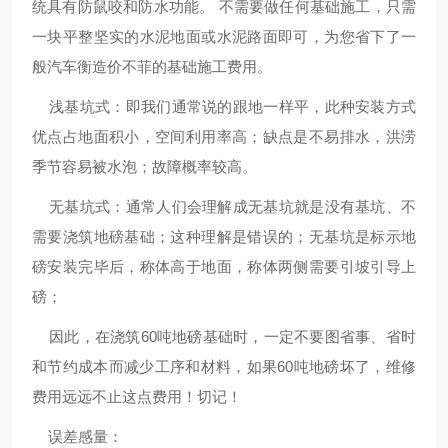
统具有防鼠咬和防水功能。 不需要做任何基础施工，只需
一块平整坚实的水泥地面或水泥路面即可，为您省下了一
般汽车衡造价不菲的基础施工费用。
浅基坑式：即我们通常说的跟地一样平，此种安装方式
优点占地面积小，空间利用率高；缺点是不易排水，洪涝
季节容易被水泡；故障概率较高。
无基坑式：通常人们会理解成无基坑就是没有基坑、不
需要浇筑地磅基础；这种理解是错误的；无基坑是标示地
磅安装完毕后，称体高于地面，称体两侧需要引坡引导上
磅；
因此，在浇筑60吨地磅基础时，一定不要图省事、省时
和节约成本而减少工序和材料，如果60吨地磅坏了，维修
费用远远不止这点费用！切记！
误差感量：