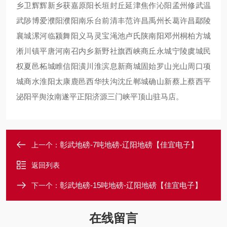
乡卫辉辉新乡获嘉原阳长垣封丘延津焦作沁阳孟州修武温
武陟博爱濮阳濮阳南乐台前清丰范许昌禹州长葛许昌鄢陵
襄城漯河临颍舞阳义马灵宝渑池卢氏陕南阳邓州桐柏方城
淅川镇平唐河南召内乡新野社旗西峡商丘永城宁陵虞城民
权夏邑柘城睢信阳潢川淮滨息新商城固始罗山光山周口项
城商水淮阳太康鹿邑西华扶沟沈丘郸城确山新蔡上蔡西平
泌阳平舆汝南遂平正阳济源三门峡平顶山驻马店。
彰武地磅-7吨地磅-辽阳地磅【佳宜电子】
上一个：
返回列表
彰武地磅-15吨地磅-辽阳地磅【佳宜电子】
下一个：
在线留言