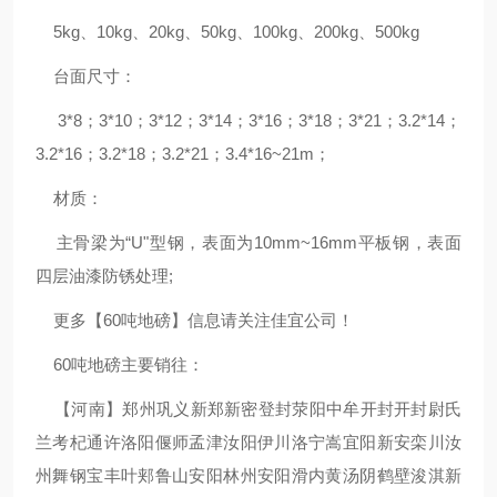
5kg、10kg、20kg、50kg、100kg、200kg、500kg
台面尺寸：
3*8；3*10；3*12；3*14；3*16；3*18；3*21；3.2*14；
3.2*16；3.2*18；3.2*21；3.4*16~21m；
材质：
主骨梁为“U"型钢，表面为10mm~16mm平板钢，表面
四层油漆防锈处理;
更多【60吨地磅】信息请关注佳宜公司！
60吨地磅主要销往：
【河南】郑州巩义新郑新密登封荥阳中牟开封开封尉氏
兰考杞通许洛阳偃师孟津汝阳伊川洛宁嵩宜阳新安栾川汝
州舞钢宝丰叶郏鲁山安阳林州安阳滑内黄汤阴鹤壁浚淇新