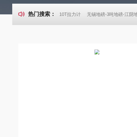
热门搜索：
10T拉力计
无锡地磅-3吨地磅-江