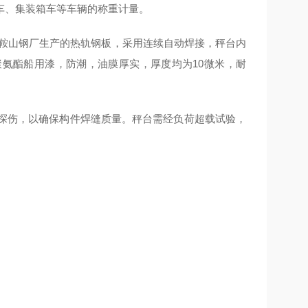
车、集装箱车等车辆的称重计量。
鞍山钢厂生产的热轨钢板，采用连续自动焊接，秤台内
氨酯船用漆，防潮，油膜厚实，厚度均为10微米，耐
探伤，以确保构件焊缝质量。秤台需经负荷超载试验，