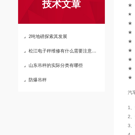
技术文章
★ 通
★ 
★ 
★ 
2吨地磅探索其发展
★ 
★ 
松江电子秤维修有什么需要注意的地方？
★ 
山东吊秤的实际分类有哪些
★ 
★ 
防爆吊秤
汽车
1、
2、
3、
4、