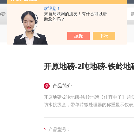
欢迎您！
阴地磅【佳宜电子】
80吨地磅常规尺寸|80吨地磅标准宽度-【上海佳
来自局域网的朋友！有什么可以帮
助您的吗？
开原地磅-2吨地磅-铁岭
产品简介
开原地磅-2吨地磅-铁岭地磅【佳宜电子】
防水接线盒，带单片微处理器的称重显示仪表及
m，引坡300mm。碳钢秤台表面喷砂烤漆
称量迅速，读字直观，性能稳定可靠，操作简
产品型号：