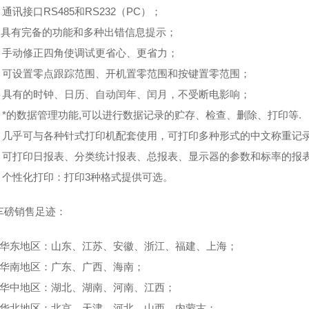
讯接口RS485和RS232（PC）；
具有完备的功能和多种出错信息提示；
手动修正四角使调试更省心、更省力；
可设置零点跟踪范围、开机置零范围和按键置零范围；
具有的时钟、日历、自动闰年、闰月，不受断电影响；
*的数据管理功能,可以进行数据记录的贮存、检查、删除、打印等.
几乎可与各种针式打印机配套使用，可打印多种形式的中文称重记
可打印日报表、分类统计报表、总报表、显示器的参数和标率的报
个性化打印：打印3种格式提供可选。
磅销售足迹：
华东地区：山东、江苏、安徽、浙江、福建、上海；
华南地区：广东、广西、海南；
华中地区：湖北、湖南、河南、江西；
华北地区：北京、天津、河北、山西、内蒙古；