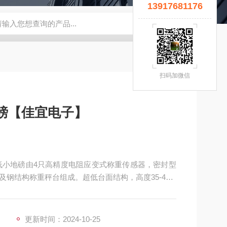
13917681176
宜】
钢瓶秤
云南电子秤厂家
5T拉力计
钢瓶电子秤
无锡
扫码加微信
地磅【佳宜电子】
超低小地磅由4只高精度电阻应变式称重传感器，密封型
钢结构称重秤台组成。超低台面结构，高度35-40m
处理，不锈钢秤台表面抛光拉丝。产品美观，结构坚固，
便，移动灵活。
更新时间：2024-10-25