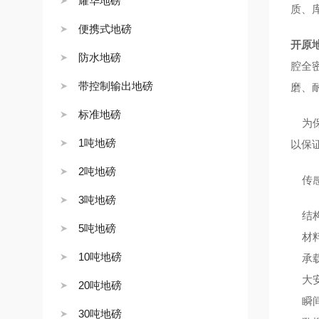
耀华地磅
质、
便携式地磅
开原
防水地磅
腔全
带控制输出地磅
磨、
标准地磅
为保
1吨地磅
以保
2吨地磅
传感
3吨地磅
结
5吨地磅
材料
10吨地磅
承载
大安
20吨地磅
瞬间
30吨地磅