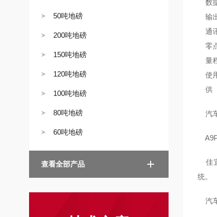
数据
50吨地磅
输出信
通讯波
200吨地磅
零点
150吨地磅
量程
120吨地磅
使用
供 
100吨地磅
80吨地磅
汽车
60吨地磅
A9
佳宜
查看全部产品
统。
汽车