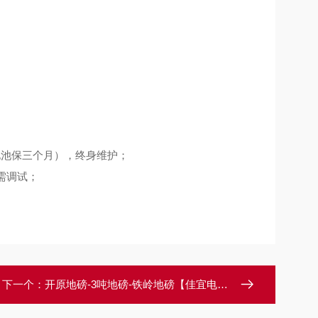
池保三个月），终身维护；
需调试；
下一个：
开原地磅-3吨地磅-铁岭地磅【佳宜电子】