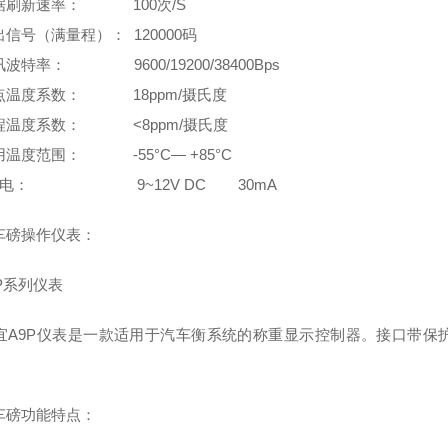
刷新速率： 100次/S
号（满量程）： 120000码
特率： 9600/19200/38400Bps
温度系数： 18ppm/摄氏度
温度系数： <8ppm/摄氏度
温度范围： -55°C— +85°C
电： 9~12V DC 30mA
磅操作仪表：
P系列仪表
A9P仪表是一款适用于汽车衡系统的称重显示控制器。接口带保护
磅功能特点：