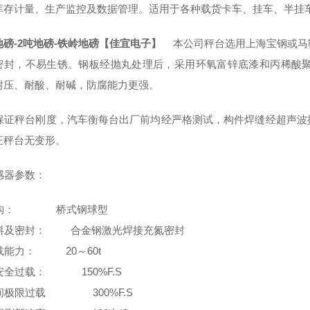
库存计量、生产监控及数据管理。适用于各种载货卡车、挂车、半挂
地磅-2吨地磅-铁岭地磅【佳宜电子】
本公司秤台选用上海宝钢或马
密封，不易生锈。钢板经抛丸处理后，采用环氧富锌底漆和丙稀酸聚
耐压、耐酸、耐碱，防腐能力更强。
证秤台刚度，汽车衡每台出厂前均经严格测试，构件焊缝经超声波
证秤台无变形。
器参数：
构： 桥式钢球型
及密封： 合金钢激光焊接充氮密封
能力： 20～60t
全过载： 150%F.S
极限过载 300%F.S