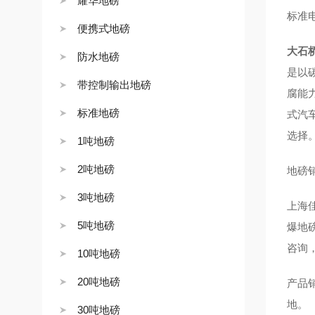
耀华地磅
标准
便携式地磅
大石
防水地磅
是以
带控制输出地磅
腐能
标准地磅
式汽
选择
1吨地磅
2吨地磅
地磅
3吨地磅
上海
5吨地磅
爆地
咨询
10吨地磅
20吨地磅
产品
地。
30吨地磅