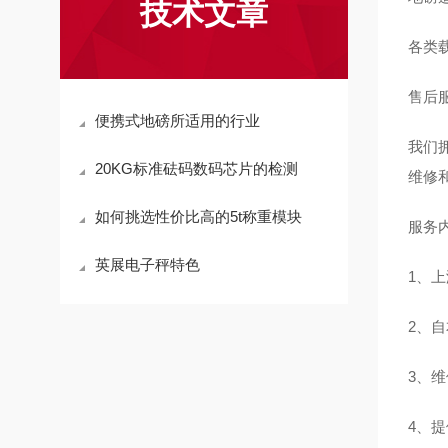
技术文章
各类
售后
便携式地磅所适用的行业
我们
20KG标准砝码数码芯片的检测
维修
如何挑选性价比高的5t称重模块
服务
英展电子秤特色
1、
2、
3、
4、