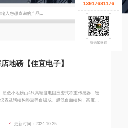
13917681176
宜】
钢瓶秤
云南电子秤厂家
5T拉力计
钢瓶电子秤
无锡
扫码加微信
瓦房店地磅【佳宜电子】
子】超低小地磅由4只高精度电阻应变式称重传感器，密
仪表及钢结构称重秤台组成。超低台面结构，高度35
砂烤漆处理，不锈钢秤台表面抛光拉丝。产品美观，结构
操作简便，移动灵活。
更新时间：2024-10-25