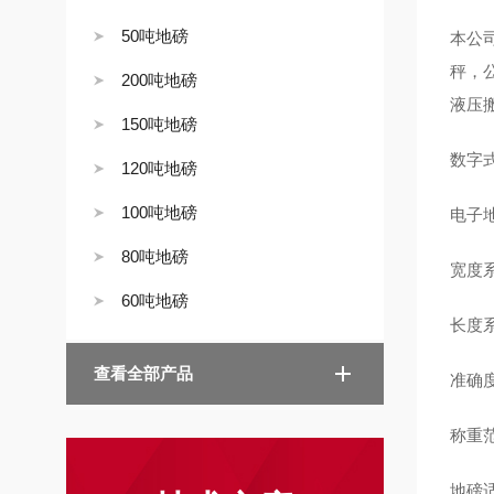
50吨地磅
本公
秤，
200吨地磅
液压
150吨地磅
数字
120吨地磅
100吨地磅
电子
80吨地磅
宽度系
60吨地磅
长度系
查看全部产品
准确度
称重范
地磅