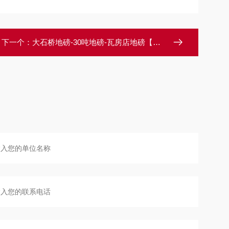
下一个：
大石桥地磅-30吨地磅-瓦房店地磅【佳宜电子】