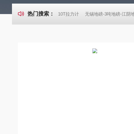
热门搜索：
10T拉力计
无锡地磅-3吨地磅-江