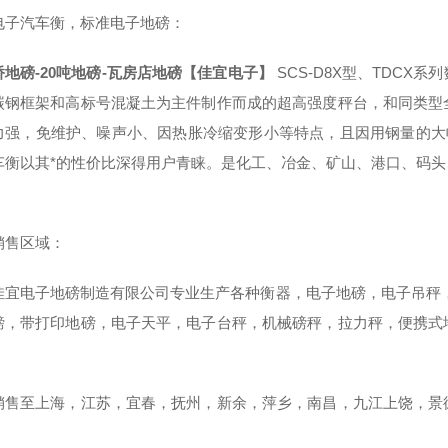
电子汽车衡，标准电子地磅：
桥地磅-20吨地磅-瓦房店地磅【佳宜电子】
SCS-D8X型、TDC
碳钢框架和高标号混凝土为主件制作而成的超高强度秤台，和同类型
力强，免维护、噪声小、因热胀冷缩变形小等特点，且因用钢量的大
车衡以其*的性价比深得用户青睐。是化工、冶金、矿山、港口、码
。
销售区域：
佳宜电子地磅制造有限公司专业生产各种衡器，电子地磅，电子吊秤
磅，带打印地磅，电子天平，电子台秤，机械磅秤，拉力秤，便携式
，
销售至上海，江苏，宜春，抚州，新余，萍乡，南昌，九江上饶，景