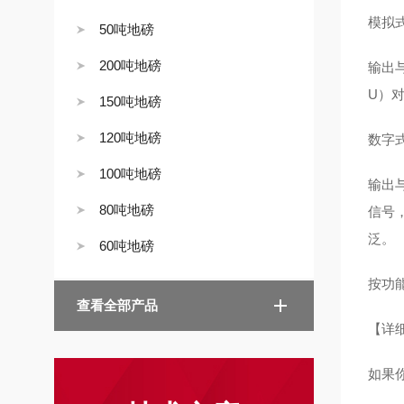
模拟
50吨地磅
200吨地磅
输出
U）
150吨地磅
120吨地磅
数字
100吨地磅
输出
80吨地磅
信号
泛。
60吨地磅
按功
查看全部产品
【详
如果