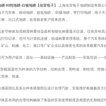
地磅-80吨地磅-白银地磅【佳宜电子】
上海佳宜电子地磅制造有限公
电子汽车衡，移动地磅，超低地磅， 防爆地磅，带打印地磅，电子
车衡，出口式地磅，欢迎新老客户前来咨询，
或多节称体加高精度称重传染器和智能化称重显示仪器、仪表具有高
机打印记录。也可与计算机连接，组成称重管理系统。整个汽车系统
、矿山、机械、化工、港口等厂矿企业以及物资仓库的各类载重汽车
司可为用户提供：选址——基础设施——产品制造——安装培训——
U型截面梁作为秤体的力学结构，结构合理，用料省，刚性强。焊接
艺简单、快速。
传感器部位及多台秤体搭接部位设计合理巧妙，安装维护检修极其方
整体及布局的合理结构确保了衡器的安装使用精度及精度的长期稳定