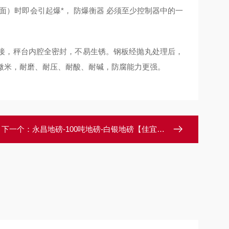
）时即会引起爆*， 防爆衡器 必须至少控制器中的一
接，秤台内腔全密封，不易生锈。钢板经抛丸处理后，
微米，耐磨、耐压、耐酸、耐碱，防腐能力更强。
下一个：
永昌地磅-100吨地磅-白银地磅【佳宜电子】