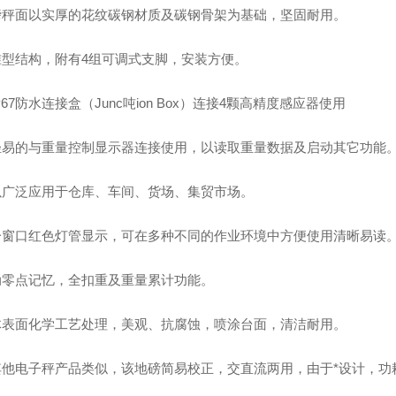
地磅秤面以实厚的花纹碳钢材质及碳钢骨架为基础，坚固耐用。
标准型结构，附有4组可调式支脚，安装方便。
IP67防水连接盒（Junc吨ion Box）连接4颗高精度感应器使用
可轻易的与重量控制显示器连接使用，以读取重量数据及启动其它功能
可以广泛应用于仓库、车间、货场、集贸市场。
单一窗口红色灯管显示，可在多种不同的作业环境中方便使用清晰易读
自动零点记忆，全扣重及重量累计功能。
整体表面化学工艺处理，美观、抗腐蚀，喷涂台面，清洁耐用。
和其他电子秤产品类似，该地磅简易校正，交直流两用，由于*设计，功