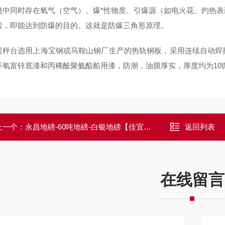
境中同时存在氧气（空气）、爆*性物质、引爆源（如电火花、灼热表面
素，即能达到防爆的目的。这就是防爆三角形原理。
司秤台选用上海宝钢或马鞍山钢厂生产的热轨钢板，采用连续自动焊
环氧富锌底漆和丙稀酸聚氨酯船用漆，防潮，油膜厚实，厚度均为10
上一个：
永昌地磅-60吨地磅-白银地磅【佳宜电子】
返回列表
在线留言