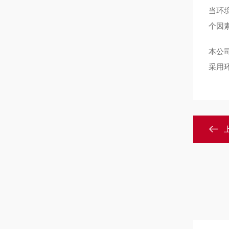
当环
个因
本公
采用