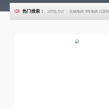
热门搜索：
10T拉力计
无锡地磅-3吨地磅-江