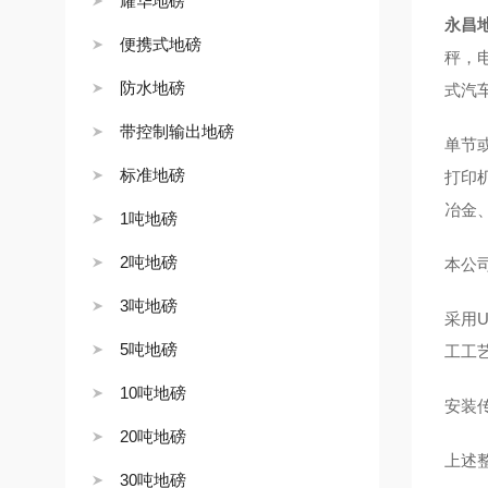
耀华地磅
永昌
便携式地磅
秤，
防水地磅
式汽
带控制输出地磅
单节
标准地磅
打印
冶金
1吨地磅
2吨地磅
本公
3吨地磅
采用
5吨地磅
工工
10吨地磅
安装
20吨地磅
上述
30吨地磅