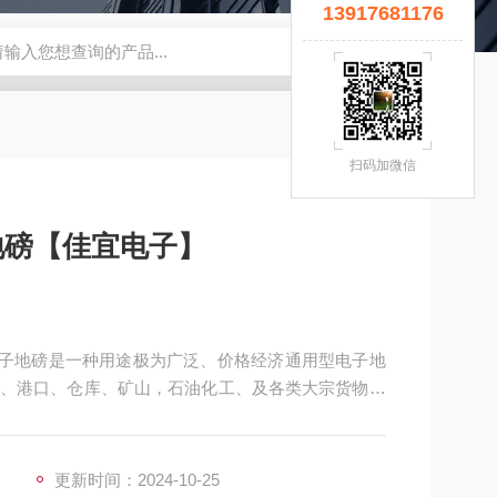
13917681176
宜】
钢瓶秤
云南电子秤厂家
5T拉力计
钢瓶电子秤
无锡
扫码加微信
地磅【佳宜电子】
】电子地磅是一种用途极为广泛、价格经济通用型电子地
、港口、仓库、矿山，石油化工、及各类大宗货物称
更新时间：2024-10-25