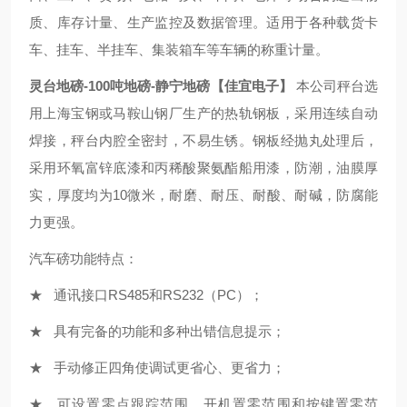
质、库存计量、生产监控及数据管理。适用于各种载货卡
车、挂车、半挂车、集装箱车等车辆的称重计量。
灵台地磅-100吨地磅-静宁地磅【佳宜电子】
本公司秤台选
用上海宝钢或马鞍山钢厂生产的热轨钢板，采用连续自动
焊接，秤台内腔全密封，不易生锈。钢板经抛丸处理后，
采用环氧富锌底漆和丙稀酸聚氨酯船用漆，防潮，油膜厚
实，厚度均为10微米，耐磨、耐压、耐酸、耐碱，防腐能
力更强。
汽车磅功能特点：
★ 通讯接口RS485和RS232（PC）；
★ 具有完备的功能和多种出错信息提示；
★ 手动修正四角使调试更省心、更省力；
★ 可设置零点跟踪范围、开机置零范围和按键置零范