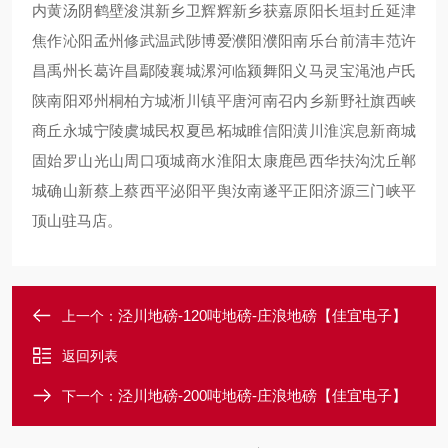
内黄汤阴鹤壁浚淇新乡卫辉辉新乡获嘉原阳长垣封丘延津
焦作沁阳孟州修武温武陟博爱濮阳濮阳南乐台前清丰范许
昌禹州长葛许昌鄢陵襄城漯河临颍舞阳义马灵宝渑池卢氏
陕南阳邓州桐柏方城淅川镇平唐河南召内乡新野社旗西峡
商丘永城宁陵虞城民权夏邑柘城睢信阳潢川淮滨息新商城
固始罗山光山周口项城商水淮阳太康鹿邑西华扶沟沈丘郸
城确山新蔡上蔡西平泌阳平舆汝南遂平正阳济源三门峡平
顶山驻马店。
泾川地磅-120吨地磅-庄浪地磅【佳宜电子】
上一个：
返回列表
泾川地磅-200吨地磅-庄浪地磅【佳宜电子】
下一个：