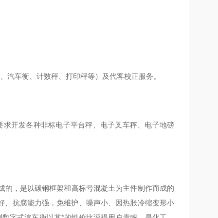
磅、汽车衡、计数秤、打印秤等）及代客校正服务。
要求开发各种非标电子平台秤、电子叉车秤、电子地磅
制而成的，是以碳钢框架和高标号混凝土为主件制作而成的
好、抗腐能力强，免维护、噪声小、因热胀冷缩变形小
列数字式汽车衡以其*的性价比深得用户青睐。是化工、