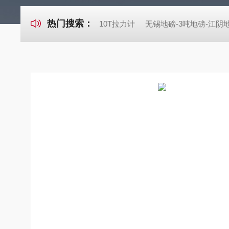
热门搜索：
10T拉力计
无锡地磅-3吨地磅-江