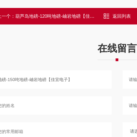
上一个：
葫芦岛地磅-120吨地磅-岫岩地磅【佳宜电子】
返回列表
在线留言