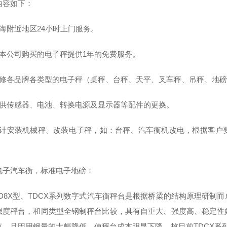
内容如下：
上海附近地区24小时上门服务。
自本公司购买的电子秤提供1年的免费服务。
维修各品牌各类型的电子秤（桌秤、台秤、天平、叉车秤、吊秤、地
提供传感器、电池、转换电源及显示器等配件的更换。
设计安装机械秤、改装电子秤，如：台秤、汽车衡机改电，根据客户
电子汽车衡，标准电子地磅：
S-D8X型、TDCX系列数字式汽车衡秤台是根据桥梁的结构原理研
强度秤台，和同类型全钢制秤台比较，具有自重大、强度高、稳定性
点，且因用钢量的大幅降低，使秤台成本明显下降。故目前TDCX系