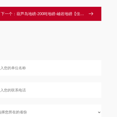
下一个：
葫芦岛地磅-200吨地磅-岫岩地磅【佳宜电子】