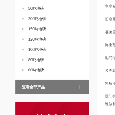
宽度系
50吨地磅
200吨地磅
长度系
150吨地磅
准确度
120吨地磅
称重范
100吨地磅
地磅
80吨地磅
60吨地磅
各类
售后
查看全部产品
我们
维修