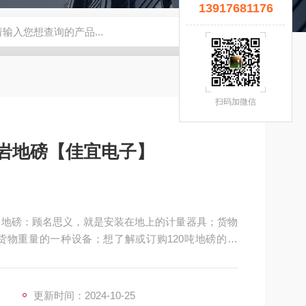
13917681176
宜】
钢瓶秤
云南电子秤厂家
5T拉力计
钢瓶电子秤
无锡
扫码加微信
岫岩地磅【佳宜电子】
子】地磅：顾名思义，就是安装在地上的计量器具；货物
物重量的一种设备；想了解或订购120吨地磅的用
业的服务让您满意和放心，热切期等与您的交流和合
更新时间：2024-10-25