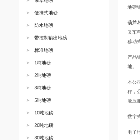
耀华地磅
地磅
便携式地磅
葫芦
防水地磅
叉车
带控制输出地磅
移动
标准地磅
产品
1吨地磅
地。
2吨地磅
本公
3吨地磅
秤，
5吨地磅
液压
10吨地磅
数字
20吨地磅
电子
30吨地磅