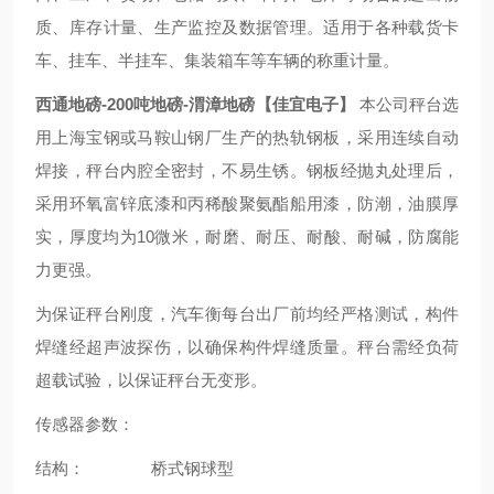
质、库存计量、生产监控及数据管理。适用于各种载货卡
车、挂车、半挂车、集装箱车等车辆的称重计量。
西通地磅-200吨地磅-渭漳地磅【佳宜电子】
本公司秤台选
用上海宝钢或马鞍山钢厂生产的热轨钢板，采用连续自动
焊接，秤台内腔全密封，不易生锈。钢板经抛丸处理后，
采用环氧富锌底漆和丙稀酸聚氨酯船用漆，防潮，油膜厚
实，厚度均为10微米，耐磨、耐压、耐酸、耐碱，防腐能
力更强。
为保证秤台刚度，汽车衡每台出厂前均经严格测试，构件
焊缝经超声波探伤，以确保构件焊缝质量。秤台需经负荷
超载试验，以保证秤台无变形。
传感器参数：
结构： 桥式钢球型