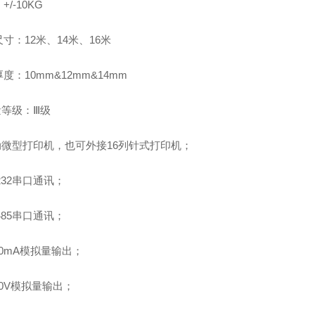
+/-10KG
寸：12米、14米、16米
度：10mm&12mm&14mm
量等级：Ⅲ级
自动微型打印机，也可外接16列针式打印机；
S232串口通讯；
S485串口通讯；
~20mA模拟量输出；
~10V模拟量输出；