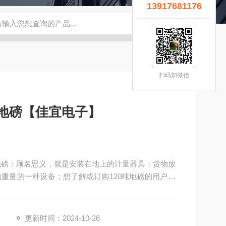
13917681176
宜】
钢瓶秤
云南电子秤厂家
5T拉力计
钢瓶电子秤
无锡
扫码加微信
尼地磅【佳宜电子】
】地磅：顾名思义，就是安装在地上的计量器具；货物放
重量的一种设备；想了解或订购120吨地磅的用户，
务让您满意和放心，热切期等与您的交流和合作！
更新时间：2024-10-26