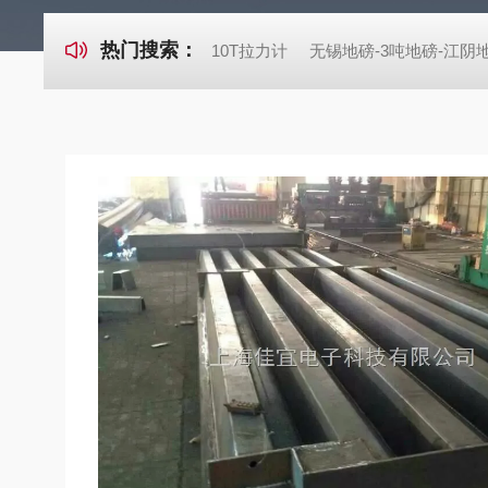
热门搜索：
10T拉力计
无锡地磅-3吨地磅-江