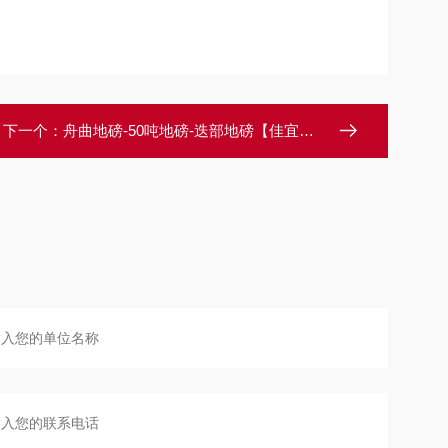
下一个：
舟曲地磅-50吨地磅-迭部地磅【佳宜电子】