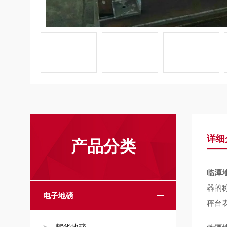
详细
产品分类
临潭地
器的
电子地磅
秤台