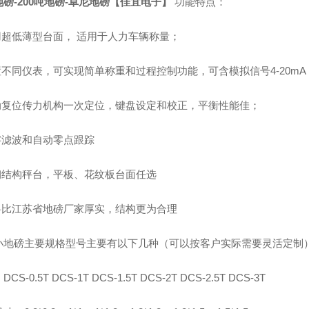
磅-200吨地磅-卓尼地磅【佳宜电子】
功能特点：
采用超低薄型台面， 适用于人力车辆称量；
置不同仪表，可实现简单称重和过程控制功能，可含模拟信号4-20mA
自动复位传力机构一次定位，键盘设定和校正，平衡性能佳；
数字滤波和自动零点跟踪
全钢结构秤台，平板、花纹板台面任选
用料比江苏省地磅厂家厚实，结构更为合理
小地磅主要规格型号主要有以下几种（可以按客户实际需要灵活定制
CS-0.5T DCS-1T DCS-1.5T DCS-2T DCS-2.5T DCS-3T