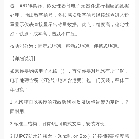
器、A/D转换器、微处理器等电子元器件进行相应的数据
处理，输出数字信号，各传感器数字信号经接线盒进入称
重显示仪表直接显示出称量数据。优点：精度高，稳定性
好；缺点：成本高，普及不广泛。
按功能分为：固定式地磅、移动式地磅、便携式地磅。
【详细说明】
如果你要购买电子地磅（），首先你要对地磅有所了解，
电子地磅含税（江浙沪地区含运费）包上门安装，秤体三
年包换！
1.地磅秤面以实厚的花纹碳钢材质及碳钢骨架为基础，坚
固耐用。
2.标准型结构，附有4组可调式支脚，安装方便。
3.以IP67防水连接盒（Junc吨ion Box）连接4颗高精度感