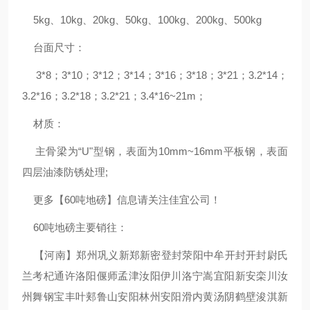
5kg、10kg、20kg、50kg、100kg、200kg、500kg
台面尺寸：
3*8；3*10；3*12；3*14；3*16；3*18；3*21；3.2*14；
3.2*16；3.2*18；3.2*21；3.4*16~21m；
材质：
主骨梁为“U"型钢，表面为10mm~16mm平板钢，表面
四层油漆防锈处理;
更多【60吨地磅】信息请关注佳宜公司！
60吨地磅主要销往：
【河南】郑州巩义新郑新密登封荥阳中牟开封开封尉氏
兰考杞通许洛阳偃师孟津汝阳伊川洛宁嵩宜阳新安栾川汝
州舞钢宝丰叶郏鲁山安阳林州安阳滑内黄汤阴鹤壁浚淇新