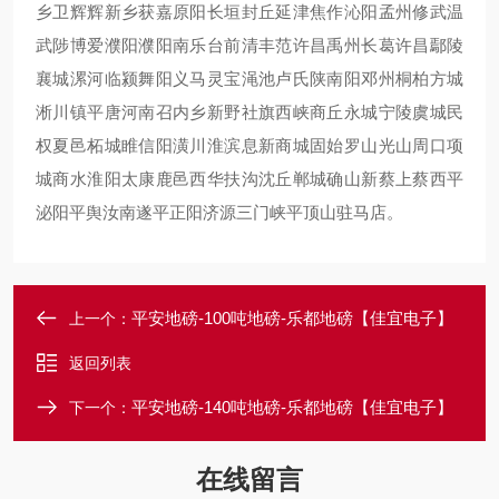
乡卫辉辉新乡获嘉原阳长垣封丘延津焦作沁阳孟州修武温
武陟博爱濮阳濮阳南乐台前清丰范许昌禹州长葛许昌鄢陵
襄城漯河临颍舞阳义马灵宝渑池卢氏陕南阳邓州桐柏方城
淅川镇平唐河南召内乡新野社旗西峡商丘永城宁陵虞城民
权夏邑柘城睢信阳潢川淮滨息新商城固始罗山光山周口项
城商水淮阳太康鹿邑西华扶沟沈丘郸城确山新蔡上蔡西平
泌阳平舆汝南遂平正阳济源三门峡平顶山驻马店。
平安地磅-100吨地磅-乐都地磅【佳宜电子】
上一个：
返回列表
平安地磅-140吨地磅-乐都地磅【佳宜电子】
下一个：
在线留言