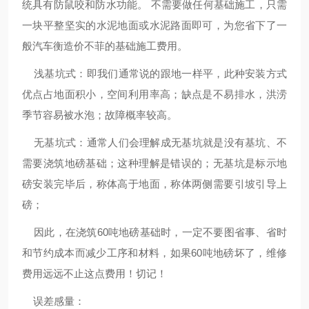
统具有防鼠咬和防水功能。 不需要做任何基础施工，只需
一块平整坚实的水泥地面或水泥路面即可，为您省下了一
般汽车衡造价不菲的基础施工费用。
浅基坑式：即我们通常说的跟地一样平，此种安装方式
优点占地面积小，空间利用率高；缺点是不易排水，洪涝
季节容易被水泡；故障概率较高。
无基坑式：通常人们会理解成无基坑就是没有基坑、不
需要浇筑地磅基础；这种理解是错误的；无基坑是标示地
磅安装完毕后，称体高于地面，称体两侧需要引坡引导上
磅；
因此，在浇筑60吨地磅基础时，一定不要图省事、省时
和节约成本而减少工序和材料，如果60吨地磅坏了，维修
费用远远不止这点费用！切记！
误差感量：