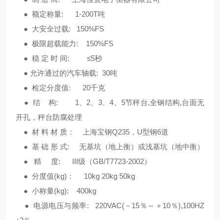
● 额定称量: 1-200T吨
● 大安全过载: 150%FS
● 极限超载能力: 150%FS
● 稳 定 时 间: ≤5秒
● 允许通过的汽车轴载: 30吨
● 检定分度值: 20千克
● 结 构: 1、2、3、4、5节秤台,全钢结构,台面无
开孔，秤台防腐处理
● 材 料 材 质： 上海宝钢Q235，U型钢6道
● 基 础 形 式: 无基坑（地上衡）或浅基坑（地中衡）
● 精 度: III级（GB/T7723-2002）
● 分度值(kg)： 10kg 20kg 50kg
● 小称量(kg): 400kg
● 电源电压与频率: 220VAC(－15％～＋10％),100HZ