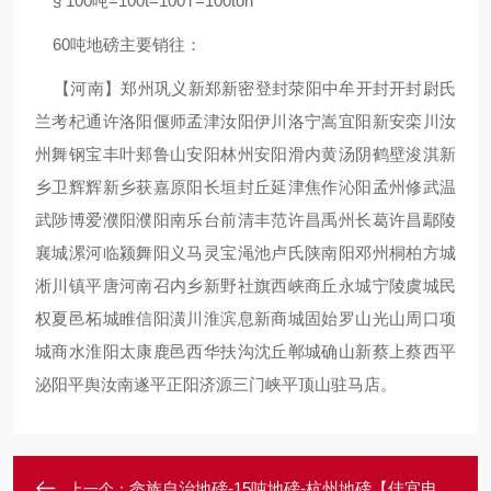
§ 100吨=100t=100T=100ton
60吨地磅主要销往：
【河南】郑州巩义新郑新密登封荥阳中牟开封开封尉氏
兰考杞通许洛阳偃师孟津汝阳伊川洛宁嵩宜阳新安栾川汝
州舞钢宝丰叶郏鲁山安阳林州安阳滑内黄汤阴鹤壁浚淇新
乡卫辉辉新乡获嘉原阳长垣封丘延津焦作沁阳孟州修武温
武陟博爱濮阳濮阳南乐台前清丰范许昌禹州长葛许昌鄢陵
襄城漯河临颍舞阳义马灵宝渑池卢氏陕南阳邓州桐柏方城
淅川镇平唐河南召内乡新野社旗西峡商丘永城宁陵虞城民
权夏邑柘城睢信阳潢川淮滨息新商城固始罗山光山周口项
城商水淮阳太康鹿邑西华扶沟沈丘郸城确山新蔡上蔡西平
泌阳平舆汝南遂平正阳济源三门峡平顶山驻马店。
畲族自治地磅-15吨地磅-杭州地磅【佳宜电子】
上一个：