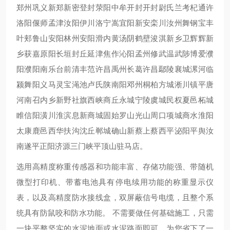
郑州巩义新郑新密登封荥阳中牟开封开封尉氏兰考杞通许
洛阳偃师孟津汝阳伊川洛宁嵩宜阳新安栾川汝州舞钢宝丰
叶郏鲁山安阳林州安阳滑内黄汤阴鹤壁浚淇新乡卫辉辉新
乡获嘉原阳长垣封丘延津焦作沁阳孟州修武温武陟博爱濮
阳濮阳南乐台前清丰范许昌禹州长葛许昌鄢陵襄城漯河临
颍舞阳义马灵宝渑池卢氏陕南阳邓州桐柏方城淅川镇平唐
河南召内乡新野社旗西峡商丘永城宁陵虞城民权夏邑柘城
睢信阳潢川淮滨息新商城固始罗山光山周口项城商水淮阳
太康鹿邑西华扶沟沈丘郸城确山新蔡上蔡西平泌阳平舆汝
南遂平正阳济源三门峡平顶山驻马店。
选用高精度称重传感器和功能丰富、存储功能强、带随机
微型打印机、带蓄电池具有停电续用功能的称重显示仪
表，以及高精度防水接线盒，双屏蔽信号电缆，且整个系
统具有防鼠咬和防水功能。 不需要做任何基础施工，只需
一块平整坚实的水泥地面或水泥路面即可，为您省下了一