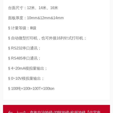
台面尺寸：12米、14米、16米
面板厚度：10mm&12mm&14mm
§ 计量等级：Ⅲ级
§ 自动微型打印机，也可外接16列针式打印机；
§ RS232串口通讯；
§ RS485串口通讯；
§ 4~20mA模拟量输出；
§ 0~10V模拟量输出；
§ 100吨=100t=100T=100ton
畲族自治地磅-20吨地磅-杭州地磅【佳宜电子】
上一个：