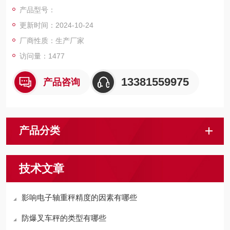
5-40mm，引坡300mm。碳钢秤台表面喷砂烤漆处理，不锈钢秤
产品型号：
台表面抛光拉丝。产品美观，结构坚固，称量迅速，读字直观，
更新时间：2024-10-24
性能稳定可靠，操作简便，移动灵活。
厂商性质：生产厂家
访问量：1477
13381559975
产品咨询
产品分类
技术文章
影响电子轴重秤精度的因素有哪些
防爆叉车秤的类型有哪些